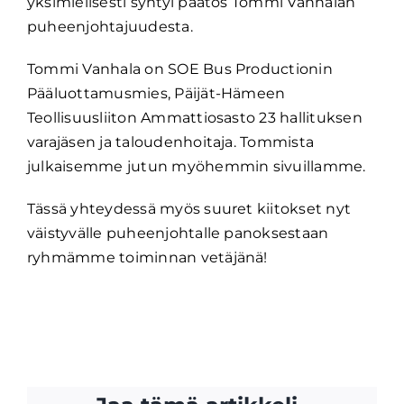
yksimielisesti syntyi päätös Tommi Vanhalan
puheenjohtajuudesta.
Tommi Vanhala on SOE Bus Productionin
Pääluottamusmies, Päijät-Hämeen
Teollisuusliiton Ammattiosasto 23 hallituksen
varajäsen ja taloudenhoitaja. Tommista
julkaisemme jutun myöhemmin sivuillamme.
Tässä yhteydessä myös suuret kiitokset nyt
väistyvälle puheenjohtalle panoksestaan
ryhmämme toiminnan vetäjänä!