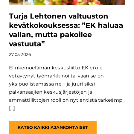
Turja Lehtonen valtuuston
kevätkokouksessa: ”EK haluaa
vallan, mutta pakoilee
vastuuta”
27.05.2026
Elinkeinoelämän keskusliitto EK ei ole
vetäytynyt työmarkkinoilta, vaan se on
yksipuolistamassa ne – ja juuri siksi
palkansaajien keskusjärjestöjen ja
ammattiliittojen rooli on nyt entistä tärkeämpi,
[...]
KATSO KAIKKI AJANKOHTAISET