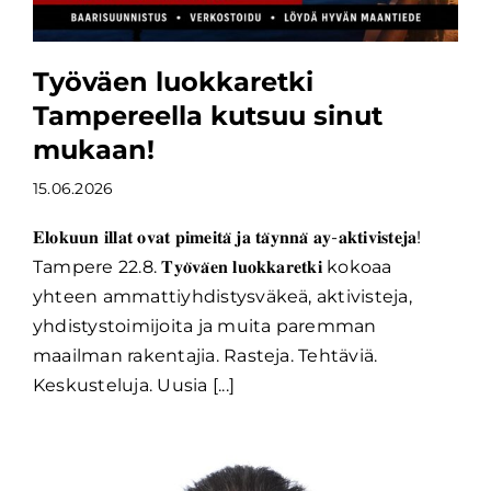
Työväen luokkaretki
Tampereella kutsuu sinut
mukaan!
15.06.2026
𝐄𝐥𝐨𝐤𝐮𝐮𝐧 𝐢𝐥𝐥𝐚𝐭 𝐨𝐯𝐚𝐭 𝐩𝐢𝐦𝐞𝐢𝐭𝐚̈ 𝐣𝐚 𝐭𝐚̈𝐲𝐧𝐧𝐚̈ 𝐚𝐲-𝐚𝐤𝐭𝐢𝐯𝐢𝐬𝐭𝐞𝐣𝐚!
Tampere 22.8. 𝐓𝐲𝐨̈𝐯𝐚̈𝐞𝐧 𝐥𝐮𝐨𝐤𝐤𝐚𝐫𝐞𝐭𝐤𝐢 kokoaa
yhteen ammattiyhdistysväkeä, aktivisteja,
yhdistystoimijoita ja muita paremman
maailman rakentajia. Rasteja. Tehtäviä.
Keskusteluja. Uusia [...]