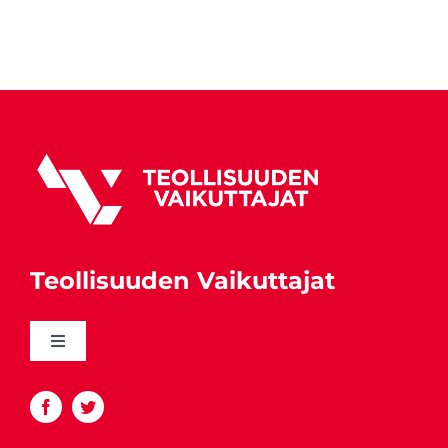
Teollisuuden Vaikuttajat
Toggle
Navigation
Katso yhteystiedot