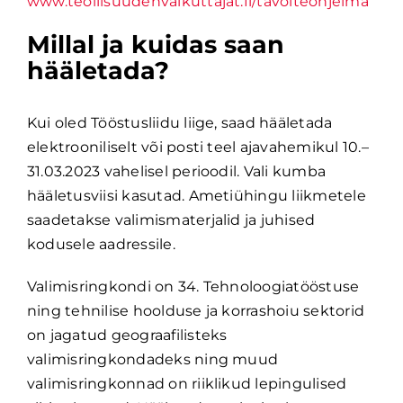
www.teollisuudenvaikuttajat.fi/tavoiteohjelma
Millal ja kuidas saan
hääletada?
Kui oled Tööstusliidu liige, saad hääletada
elektrooniliselt või posti teel ajavahemikul 10.–
31.03.2023 vahelisel perioodil. Vali kumba
hääletusviisi kasutad. Ametiühingu liikmetele
saadetakse valimismaterjalid ja juhised
kodusele aadressile.
Valimisringkondi on 34. Tehnoloogiatööstuse
ning tehnilise hoolduse ja korrashoiu sektorid
on jagatud geograafilisteks
valimisringkondadeks ning muud
valimisringkonnad on riiklikud lepingulised