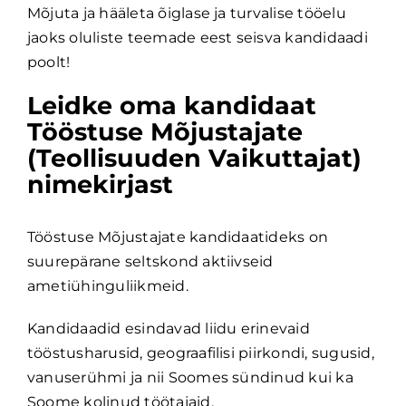
Mõjuta ja hääleta õiglase ja turvalise tööelu
jaoks oluliste teemade eest seisva kandidaadi
poolt!
Leidke oma kandidaat
Tööstuse Mõjustajate
(Teollisuuden Vaikuttajat)
nimekirjast
Tööstuse Mõjustajate kandidaatideks on
suurepärane seltskond aktiivseid
ametiühinguliikmeid.
Kandidaadid esindavad liidu erinevaid
tööstusharusid, geograafilisi piirkondi, sugusid,
vanuserühmi ja nii Soomes sündinud kui ka
Soome kolinud töötajaid.