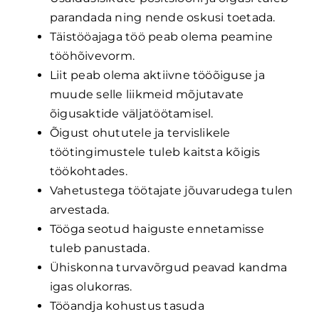
parandada ning nende oskusi toetada.
Täistööajaga töö peab olema peamine
tööhõivevorm.
Liit peab olema aktiivne tööõiguse ja
muude selle liikmeid mõjutavate
õigusaktide väljatöötamisel.
Õigust ohututele ja tervislikele
töötingimustele tuleb kaitsta kõigis
töökohtades.
Vahetustega töötajate jõuvarudega tulen
arvestada.
Tööga seotud haiguste ennetamisse
tuleb panustada.
Ühiskonna turvavõrgud peavad kandma
igas olukorras.
Tööandja kohustus tasuda