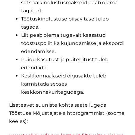
sotsiaalkindlustusmakseid peab olema
tagatud.
Töötuskindlustuse piisav tase tuleb
tagada.
Liit peab olema tugevalt kaasatud
tööstuspoliitika kujundamisse ja ekspordi
edendamisse.
Puidu kasutust ja puitehitust tuleb
edendada.
Keskkonnaalaseid õigusakte tuleb
karmistada seoses
keskkonnakuritegudega.
Lisateavet suuniste kohta saate lugeda
Tööstuse Mõjustajate sihtprogrammist (soome
keeles):