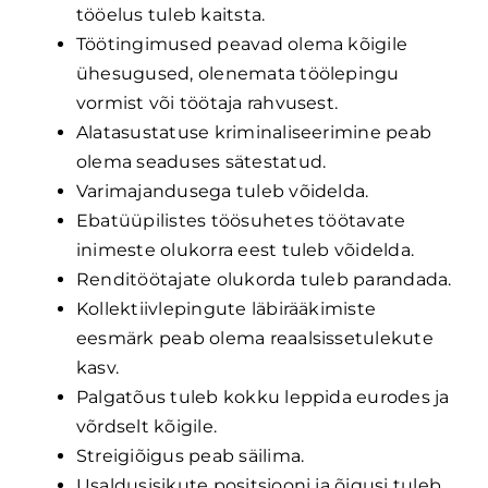
tööelus tuleb kaitsta.
Töötingimused peavad olema kõigile
ühesugused, olenemata töölepingu
vormist või töötaja rahvusest.
Alatasustatuse kriminaliseerimine peab
olema seaduses sätestatud.
Varimajandusega tuleb võidelda.
Ebatüüpilistes töösuhetes töötavate
inimeste olukorra eest tuleb võidelda.
Renditöötajate olukorda tuleb parandada.
Kollektiivlepingute läbirääkimiste
eesmärk peab olema reaalsissetulekute
kasv.
Palgatõus tuleb kokku leppida eurodes ja
võrdselt kõigile.
Streigiõigus peab säilima.
Usaldusisikute positsiooni ja õigusi tuleb