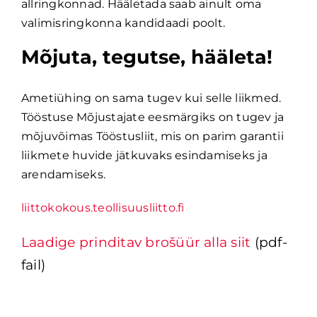
allringkonnad. Hääletada saab ainult oma
valimisringkonna kandidaadi poolt.
Mõjuta, tegutse, hääleta!
Ametiühing on sama tugev kui selle liikmed.
Tööstuse Mõjustajate eesmärgiks on tugev ja
mõjuvõimas Tööstusliit, mis on parim garantii
liikmete huvide jätkuvaks esindamiseks ja
arendamiseks.
liittokokous.teollisuusliitto.fi
Laadige prinditav brošüür alla siit
 (pdf-
fail)