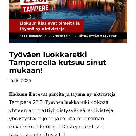
Työväen luokkaretki
Tampereella kutsuu sinut
mukaan!
15.06.2026
𝐄𝐥𝐨𝐤𝐮𝐮𝐧 𝐢𝐥𝐥𝐚𝐭 𝐨𝐯𝐚𝐭 𝐩𝐢𝐦𝐞𝐢𝐭𝐚̈ 𝐣𝐚 𝐭𝐚̈𝐲𝐧𝐧𝐚̈ 𝐚𝐲-𝐚𝐤𝐭𝐢𝐯𝐢𝐬𝐭𝐞𝐣𝐚!
Tampere 22.8. 𝐓𝐲𝐨̈𝐯𝐚̈𝐞𝐧 𝐥𝐮𝐨𝐤𝐤𝐚𝐫𝐞𝐭𝐤𝐢 kokoaa
yhteen ammattiyhdistysväkeä, aktivisteja,
yhdistystoimijoita ja muita paremman
maailman rakentajia. Rasteja. Tehtäviä.
Keskusteluja. Uusia [...]