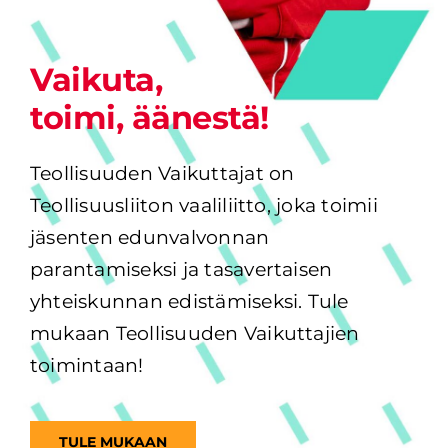
Vaikuta,
toimi, äänestä!
Teollisuuden Vaikuttajat on 
Teollisuusliiton vaaliliitto, joka toimii 
jäsenten edunvalvonnan 
parantamiseksi ja tasavertaisen 
yhteiskunnan edistämiseksi. Tule 
mukaan Teollisuuden Vaikuttajien 
toimintaan!
TULE MUKAAN