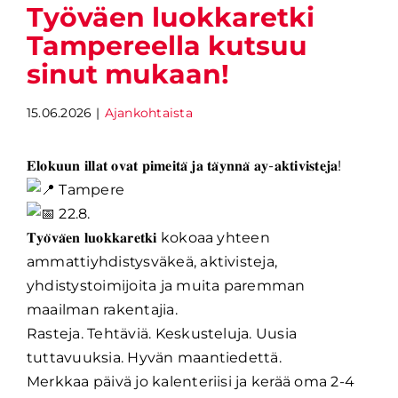
Työväen luokkaretki
Tampereella kutsuu
sinut mukaan!
15.06.2026
|
Ajankohtaista
𝐄𝐥𝐨𝐤𝐮𝐮𝐧 𝐢𝐥𝐥𝐚𝐭 𝐨𝐯𝐚𝐭 𝐩𝐢𝐦𝐞𝐢𝐭𝐚̈ 𝐣𝐚 𝐭𝐚̈𝐲𝐧𝐧𝐚̈ 𝐚𝐲-𝐚𝐤𝐭𝐢𝐯𝐢𝐬𝐭𝐞𝐣𝐚!
Tampere
22.8.
𝐓𝐲𝐨̈𝐯𝐚̈𝐞𝐧 𝐥𝐮𝐨𝐤𝐤𝐚𝐫𝐞𝐭𝐤𝐢 kokoaa yhteen
ammattiyhdistysväkeä, aktivisteja,
yhdistystoimijoita ja muita paremman
maailman rakentajia.
Rasteja. Tehtäviä. Keskusteluja. Uusia
tuttavuuksia. Hyvän maantiedettä.
Merkkaa päivä jo kalenteriisi ja kerää oma 2-4