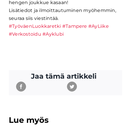
hengen joukkue kasaan!
Lisätiedot ja ilmoittautuminen myöhemmin,
seuraa siis viestintää.
#TyöväenLuokkaretki
#Tampere
#AyLiike
#Verkostoidu
#Ayklubi
Jaa tämä artikkeli
Lue myös