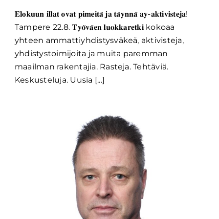
𝐄𝐥𝐨𝐤𝐮𝐮𝐧 𝐢𝐥𝐥𝐚𝐭 𝐨𝐯𝐚𝐭 𝐩𝐢𝐦𝐞𝐢𝐭𝐚̈ 𝐣𝐚 𝐭𝐚̈𝐲𝐧𝐧𝐚̈ 𝐚𝐲-𝐚𝐤𝐭𝐢𝐯𝐢𝐬𝐭𝐞𝐣𝐚!
Tampere 22.8. 𝐓𝐲𝐨̈𝐯𝐚̈𝐞𝐧 𝐥𝐮𝐨𝐤𝐤𝐚𝐫𝐞𝐭𝐤𝐢 kokoaa
yhteen ammattiyhdistysväkeä, aktivisteja,
yhdistystoimijoita ja muita paremman
maailman rakentajia. Rasteja. Tehtäviä.
Keskusteluja. Uusia [...]