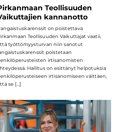
Pirkanmaan Teollisuuden
Vaikuttajien kannanotto
angaistuskarenssit on poistettava
irkanmaan Teollisuuden Vaikuttajat vaatii,
ttä työttömyysturvan niin sanotut
angaistuskarenssit poistetaan
enkilöperusteisten irtisanomisten
hteydessä. Hallitus on esittänyt helpotuksia
enkilöperusteiseen irtisanomiseen väittäen,
ttä se [...]