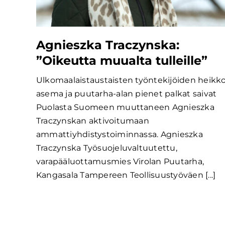
Agnieszka Traczynska:
”Oikeutta muualta tulleille”
Ulkomaalaistaustaisten työntekijöiden heikk
asema ja puutarha-alan pienet palkat saivat
Puolasta Suomeen muuttaneen Agnieszka
Traczynskan aktivoitumaan
ammattiyhdistystoiminnassa. Agnieszka
Traczynska Työsuojeluvaltuutettu,
varapääluottamusmies Virolan Puutarha,
Kangasala Tampereen Teollisuustyöväen [...]