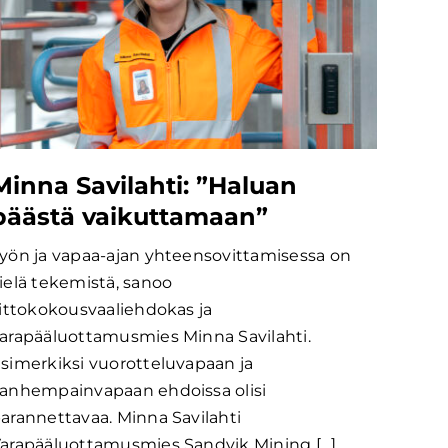
Minna Savilahti: ”Haluan
päästä vaikuttamaan”
yön ja vapaa-ajan yhteensovittamisessa on
ielä tekemistä, sanoo
iittokokousvaaliehdokas ja
arapääluottamusmies Minna Savilahti.
simerkiksi vuorotteluvapaan ja
anhempainvapaan ehdoissa olisi
arannettavaa. Minna Savilahti
arapääluottamusmies Sandvik Mining [...]