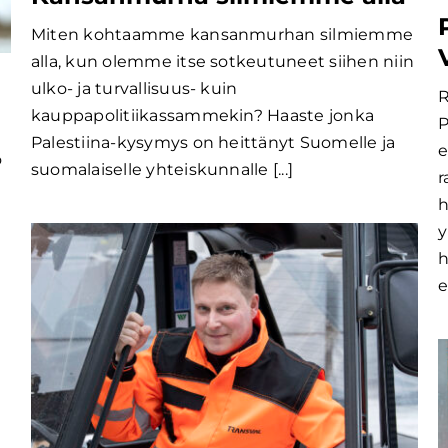
Miten kohtaamme kansanmurhan silmiemme
alla, kun olemme itse sotkeutuneet siihen niin
ulko- ja turvallisuus- kuin
R
kauppapolitiikassammekin? Haaste jonka
P
Palestiina-kysymys on heittänyt Suomelle ja
e
o
suomalaiselle yhteiskunnalle [...]
r
h
y
h
e