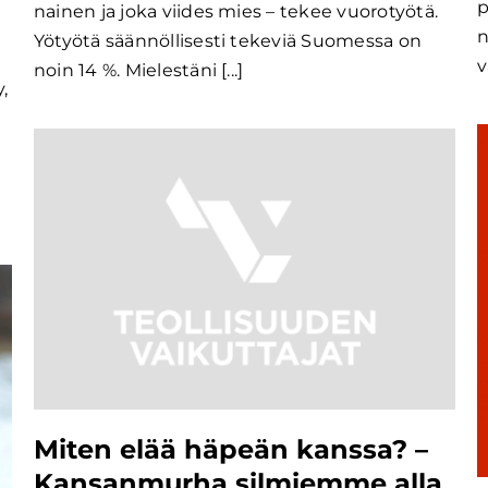
p
nainen ja joka viides mies – tekee vuorotyötä.
n
Yötyötä säännöllisesti tekeviä Suomessa on
v
noin 14 %. Mielestäni [...]
,
Miten elää häpeän kanssa? –
Kansanmurha silmiemme alla