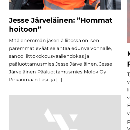
Jesse Järveläinen: ”Hommat
hoitoon”
Mitä enemmän jäseniä liitossa on, sen
paremmat eväät se antaa edunvalvonnalle,
sanoo liittokokousvaaliehdokas ja
pääluottamusmies Jesse Järveläinen. Jesse
Järveläinen Pääluottamusmies Molok Oy
T
Pirkanmaan Lasi- ja [...]
v
l
v
E
v
p
V