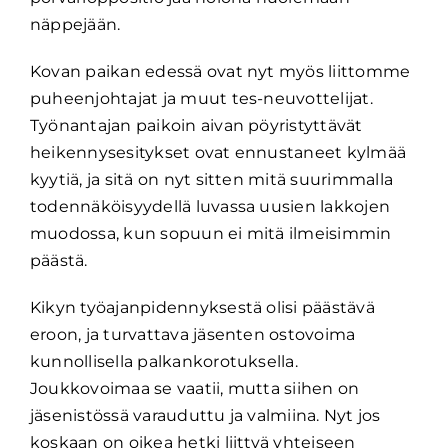
näppejään.
Kovan paikan edessä ovat nyt myös liittomme
puheenjohtajat ja muut tes-neuvottelijat.
Työnantajan paikoin aivan pöyristyttävät
heikennysesitykset ovat ennustaneet kylmää
kyytiä, ja sitä on nyt sitten mitä suurimmalla
todennäköisyydellä luvassa uusien lakkojen
muodossa, kun sopuun ei mitä ilmeisimmin
päästä.
Kikyn työajanpidennyksestä olisi päästävä
eroon, ja turvattava jäsenten ostovoima
kunnollisella palkankorotuksella.
Joukkovoimaa se vaatii, mutta siihen on
jäsenistössä varauduttu ja valmiina. Nyt jos
koskaan on oikea hetki liittyä yhteiseen