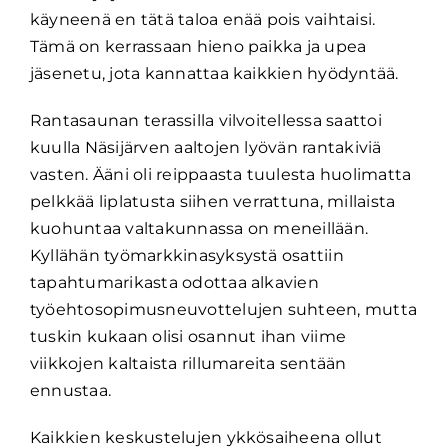
käyneenä en tätä taloa enää pois vaihtaisi.
Tämä on kerrassaan hieno paikka ja upea
jäsenetu, jota kannattaa kaikkien hyödyntää.
Rantasaunan terassilla vilvoitellessa saattoi
kuulla Näsijärven aaltojen lyövän rantakiviä
vasten. Ääni oli reippaasta tuulesta huolimatta
pelkkää liplatusta siihen verrattuna, millaista
kuohuntaa valtakunnassa on meneillään.
Kyllähän työmarkkinasyksystä osattiin
tapahtumarikasta odottaa alkavien
työehtosopimusneuvottelujen suhteen, mutta
tuskin kukaan olisi osannut ihan viime
viikkojen kaltaista rillumareita sentään
ennustaa.
Kaikkien keskustelujen ykkösaiheena ollut