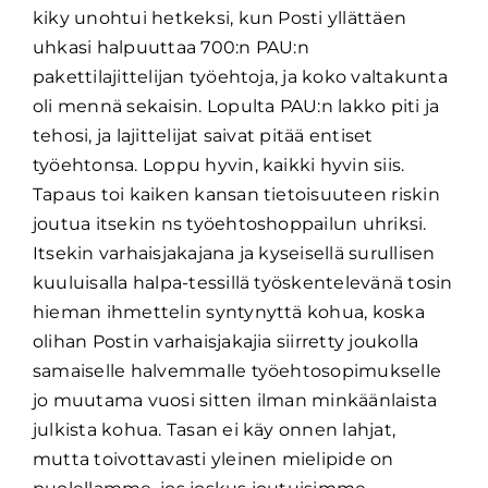
kiky unohtui hetkeksi, kun Posti yllättäen
uhkasi halpuuttaa 700:n PAU:n
pakettilajittelijan työehtoja, ja koko valtakunta
oli mennä sekaisin. Lopulta PAU:n lakko piti ja
tehosi, ja lajittelijat saivat pitää entiset
työehtonsa. Loppu hyvin, kaikki hyvin siis.
Tapaus toi kaiken kansan tietoisuuteen riskin
joutua itsekin ns työehtoshoppailun uhriksi.
Itsekin varhaisjakajana ja kyseisellä surullisen
kuuluisalla halpa-tessillä työskentelevänä tosin
hieman ihmettelin syntynyttä kohua, koska
olihan Postin varhaisjakajia siirretty joukolla
samaiselle halvemmalle työehtosopimukselle
jo muutama vuosi sitten ilman minkäänlaista
julkista kohua. Tasan ei käy onnen lahjat,
mutta toivottavasti yleinen mielipide on