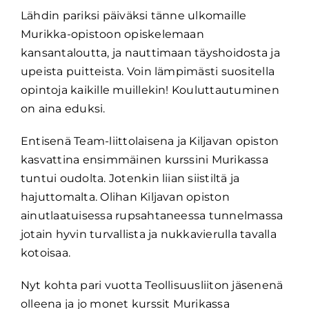
Lähdin pariksi päiväksi tänne ulkomaille
Murikka-opistoon opiskelemaan
kansantaloutta, ja nauttimaan täyshoidosta ja
upeista puitteista. Voin lämpimästi suositella
opintoja kaikille muillekin! Kouluttautuminen
on aina eduksi.
Entisenä Team-liittolaisena ja Kiljavan opiston
kasvattina ensimmäinen kurssini Murikassa
tuntui oudolta. Jotenkin liian siistiltä ja
hajuttomalta. Olihan Kiljavan opiston
ainutlaatuisessa rupsahtaneessa tunnelmassa
jotain hyvin turvallista ja nukkavierulla tavalla
kotoisaa.
Nyt kohta pari vuotta Teollisuusliiton jäsenenä
olleena ja jo monet kurssit Murikassa