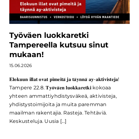
Työväen luokkaretki
Tampereella kutsuu sinut
mukaan!
15.06.2026
𝐄𝐥𝐨𝐤𝐮𝐮𝐧 𝐢𝐥𝐥𝐚𝐭 𝐨𝐯𝐚𝐭 𝐩𝐢𝐦𝐞𝐢𝐭𝐚̈ 𝐣𝐚 𝐭𝐚̈𝐲𝐧𝐧𝐚̈ 𝐚𝐲-𝐚𝐤𝐭𝐢𝐯𝐢𝐬𝐭𝐞𝐣𝐚!
Tampere 22.8. 𝐓𝐲𝐨̈𝐯𝐚̈𝐞𝐧 𝐥𝐮𝐨𝐤𝐤𝐚𝐫𝐞𝐭𝐤𝐢 kokoaa
yhteen ammattiyhdistysväkeä, aktivisteja,
yhdistystoimijoita ja muita paremman
maailman rakentajia. Rasteja. Tehtäviä.
Keskusteluja. Uusia [...]