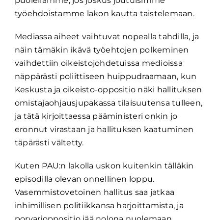
puolellamme, jos joskus joutuisimme
työehdoistamme lakon kautta taistelemaan.
Mediassa aiheet vaihtuvat nopealla tahdilla, ja
näin tämäkin ikävä työehtojen polkeminen
vaihdettiin oikeistojohdetuissa medioissa
näppärästi poliittiseen huippudraamaan, kun
Keskusta ja oikeisto-oppositio näki hallituksen
omistajaohjausjupakassa tilaisuutensa tulleen,
ja tätä kirjoittaessa pääministeri onkin jo
eronnut virastaan ja hallituksen kaatuminen
täpärästi vältetty.
Kuten PAU:n lakolla uskon kuitenkin tälläkin
episodilla olevan onnellinen loppu.
Vasemmistovetoinen hallitus saa jatkaa
inhimillisen politiikkansa harjoittamista, ja
porvarioppositio jää nolona nuolemaan