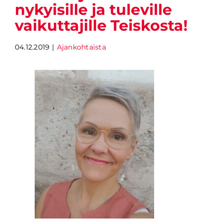
nykyisille ja tuleville
vaikuttajille Teiskosta!
04.12.2019
|
Ajankohtaista