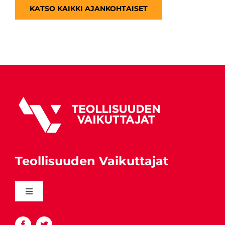
KATSO KAIKKI AJANKOHTAISET
Teollisuuden Vaikuttajat
Toggle
Navigation
Katso yhteystiedot