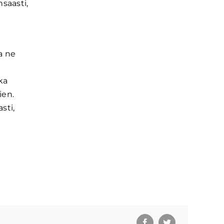
nsaasti,
a ne
ka
ien.
sti,