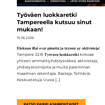
Työväen luokkaretki
Tampereella kutsuu sinut
mukaan!
15.06.2026
𝐄𝐥𝐨𝐤𝐮𝐮𝐧 𝐢𝐥𝐥𝐚𝐭 𝐨𝐯𝐚𝐭 𝐩𝐢𝐦𝐞𝐢𝐭𝐚̈ 𝐣𝐚 𝐭𝐚̈𝐲𝐧𝐧𝐚̈ 𝐚𝐲-𝐚𝐤𝐭𝐢𝐯𝐢𝐬𝐭𝐞𝐣𝐚!
Tampere 22.8. 𝐓𝐲𝐨̈𝐯𝐚̈𝐞𝐧 𝐥𝐮𝐨𝐤𝐤𝐚𝐫𝐞𝐭𝐤𝐢 kokoaa
yhteen ammattiyhdistysväkeä, aktivisteja,
yhdistystoimijoita ja muita paremman
maailman rakentajia. Rasteja. Tehtäviä.
Keskusteluja. Uusia [...]
KATSO KAIKKI AJANKOHTAISET