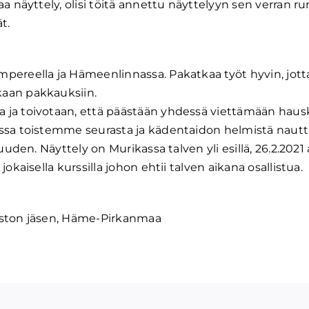
a näyttely, olisi töitä annettu näyttelyyn sen verran ru
t.
pereella ja Hämeenlinnassa. Pakatkaa työt hyvin, jott
kaan pakkauksiin.
 ja toivotaan, että päästään yhdessä viettämään haus
ssa toistemme seurasta ja kädentaidon helmistä nautt
uden. Näyttely on Murikassa talven yli esillä, 26.2.2021 a
okaisella kurssilla johon ehtii talven aikana osallistua.
oston jäsen, Häme-Pirkanmaa