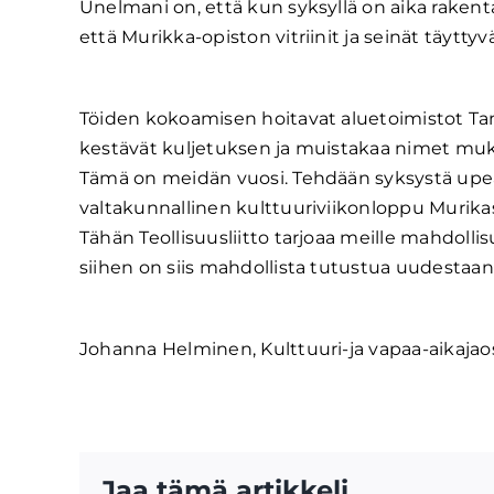
Unelmani on, että kun syksyllä on aika rakenta
että Murikka-opiston vitriinit ja seinät täyttyvä
Töiden kokoamisen hoitavat aluetoimistot Tam
kestävät kuljetuksen ja muistakaa nimet mu
Tämä on meidän vuosi. Tehdään syksystä upea
valtakunnallinen kulttuuriviikonloppu Murika
Tähän Teollisuusliitto tarjoaa meille mahdollisu
siihen on siis mahdollista tutustua uudestaan j
Johanna Helminen, Kulttuuri-ja vapaa-aikaja
Jaa tämä artikkeli