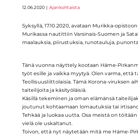
12.06.2020
|
Ajankohtaista
Syksyllä, 17.10.2020, avataan Murikka-opistoon
Murikassa nautittiin Varsinais-Suomen ja Sat
maalauksia, piirustuksia, runotauluja, punontat
Tänä vuonna näyttely kootaan Häme-Pirkanmaa
työt esille ja vaikka myytyä. Olen varma, että t
Teollisuusliittolaisia. Tämä Korona-viruksen 
taiteilijoita ja käsityöläisiä.
Käsillä tekeminen ja oman elämänsä taiteilijak
joutunut kohtaamaan lomautuksia tai irtisano
Tehkää ja luokaa uutta. Osa meistä on töitään 
vielä ole uskaltanut.
Toivon, että nyt näytetään mitä me Häme-Pir