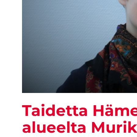
Taidetta Häm
alueelta Muri