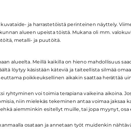
 kuvataide- ja harrastetöistä perinteinen näyttely. Vii
akunnan alueen upeista töistä. Mukana oli mm. valokuvi
öitä, metalli- ja puutöitä.
n alueelta. Meillä kaikilla on hieno mahdollisuus sa
äältä löytyy käsistään käteviä ja taiteellista silmää omaa
aiheuttama poikkeuksellinen aikakin saattaa herättää ui
si ryhtyminen voi toimia terapiana vaikeina aikoina. Jo
misia, niin mielekäs tekeminen antaa voimaa jaksaa kai
ehkä aiemminkin esitellyt muille, tai jopa myynyt, osa 
kanmaalla osataan ja annetaan työt muidenkin nähtävä