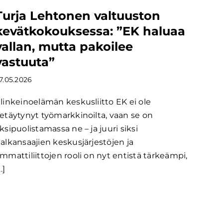
Turja Lehtonen valtuuston
kevätkokouksessa: ”EK haluaa
vallan, mutta pakoilee
vastuuta”
7.05.2026
linkeinoelämän keskusliitto EK ei ole
etäytynyt työmarkkinoilta, vaan se on
ksipuolistamassa ne – ja juuri siksi
alkansaajien keskusjärjestöjen ja
mmattiliittojen rooli on nyt entistä tärkeämpi,
..]