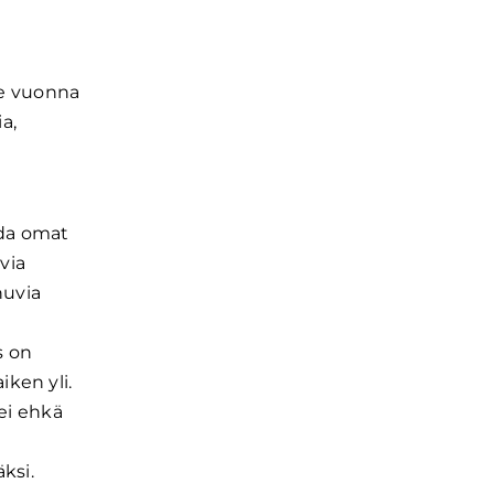
me vuonna
a,
ada omat
via
nuvia
s on
ken yli.
ei ehkä
ksi.