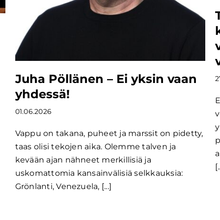
Juha Pöllänen – Ei yksin vaan
2
yhdessä!
E
01.06.2026
v
y
Vappu on takana, puheet ja marssit on pidetty,
p
taas olisi tekojen aika. Olemme talven ja
a
kevään ajan nähneet merkillisiä ja
[.
uskomattomia kansainvälisiä selkkauksia:
Grönlanti, Venezuela, [...]