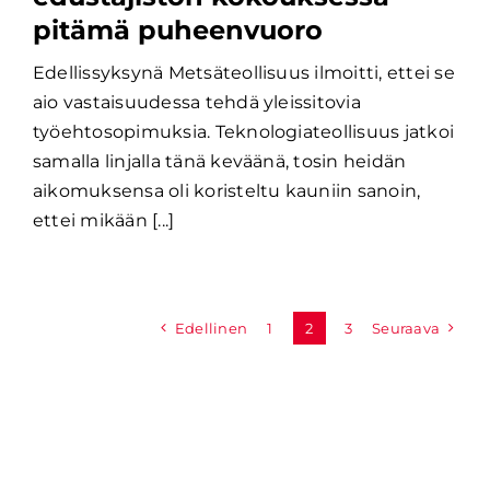
pitämä puheenvuoro
Edellissyksynä Metsäteollisuus ilmoitti, ettei se
aio vastaisuudessa tehdä yleissitovia
työehtosopimuksia. Teknologiateollisuus jatkoi
samalla linjalla tänä keväänä, tosin heidän
aikomuksensa oli koristeltu kauniin sanoin,
ettei mikään [...]
Edellinen
1
2
3
Seuraava