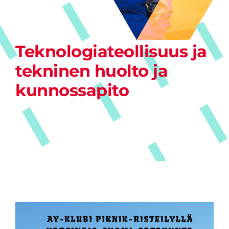
Teknologiateollisuus ja
tekninen huolto ja
kunnossapito