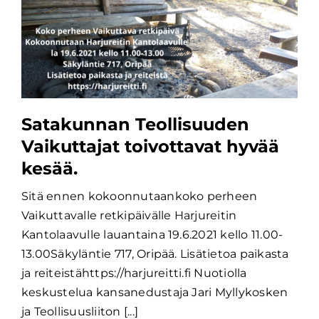
Satakunnan Teollisuuden
Vaikuttajat toivottavat hyvää
kesää.
Sitä ennen kokoonnutaankoko perheen
Vaikuttavalle retkipäivälle Harjureitin
Kantolaavulle lauantaina 19.6.2021 kello 11.00-
13.00Säkyläntie 717, Oripää. Lisätietoa paikasta
ja reiteistähttps://harjureitti.fi Nuotiolla
keskustelua kansanedustaja Jari Myllykosken
ja Teollisuusliiton [...]