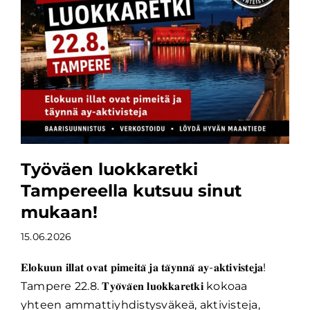
Työväen luokkaretki
Tampereella kutsuu sinut
mukaan!
15.06.2026
𝐄𝐥𝐨𝐤𝐮𝐮𝐧 𝐢𝐥𝐥𝐚𝐭 𝐨𝐯𝐚𝐭 𝐩𝐢𝐦𝐞𝐢𝐭𝐚̈ 𝐣𝐚 𝐭𝐚̈𝐲𝐧𝐧𝐚̈ 𝐚𝐲-𝐚𝐤𝐭𝐢𝐯𝐢𝐬𝐭𝐞𝐣𝐚!
Tampere 22.8. 𝐓𝐲𝐨̈𝐯𝐚̈𝐞𝐧 𝐥𝐮𝐨𝐤𝐤𝐚𝐫𝐞𝐭𝐤𝐢 kokoaa
yhteen ammattiyhdistysväkeä, aktivisteja,