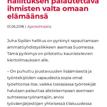
hallituksen palautettava
ihmisten valta omaan
elämäänsä
01.05.2018
|
Ajankohtaista
Juha Sipilän hallitus on pyrkinyt rapauttamaan
ammattiyhdistysliikkeen asemaa Suomessa.
Tämä pyrkimys on piilotettu kaunistelevien
kiertoilmauksien alle.
– On puhuttu joustavuuden lisäämisestä ja
työntekijöiden vapaudesta sopia omat
työehtonsa itse, vaikka tosiasiassa työntekijät
halutaan palauttaa alisteisempaan asemaan
suhteessa työnantajiin, arvioi
työväenjärjestöjen yhteisessä tilaisuudessa