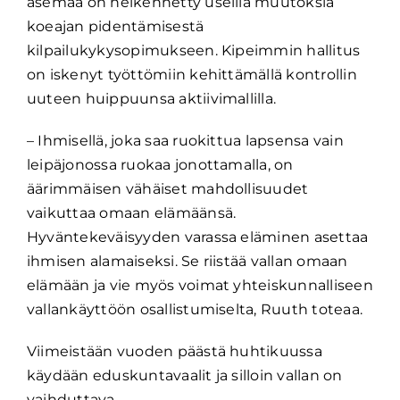
asemaa on heikennetty useilla muutoksia
koeajan pidentämisestä
kilpailukykysopimukseen. Kipeimmin hallitus
on iskenyt työttömiin kehittämällä kontrollin
uuteen huippuunsa aktiivimallilla.
– Ihmisellä, joka saa ruokittua lapsensa vain
leipäjonossa ruokaa jonottamalla, on
äärimmäisen vähäiset mahdollisuudet
vaikuttaa omaan elämäänsä.
Hyväntekeväisyyden varassa eläminen asettaa
ihmisen alamaiseksi. Se riistää vallan omaan
elämään ja vie myös voimat yhteiskunnalliseen
vallankäyttöön osallistumiselta, Ruuth toteaa.
Viimeistään vuoden päästä huhtikuussa
käydään eduskuntavaalit ja silloin vallan on
vaihduttava.