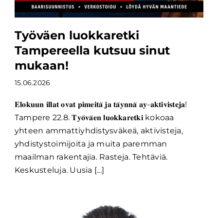
Työväen luokkaretki
Tampereella kutsuu sinut
mukaan!
15.06.2026
𝐄𝐥𝐨𝐤𝐮𝐮𝐧 𝐢𝐥𝐥𝐚𝐭 𝐨𝐯𝐚𝐭 𝐩𝐢𝐦𝐞𝐢𝐭𝐚̈ 𝐣𝐚 𝐭𝐚̈𝐲𝐧𝐧𝐚̈ 𝐚𝐲-𝐚𝐤𝐭𝐢𝐯𝐢𝐬𝐭𝐞𝐣𝐚!
Tampere 22.8. 𝐓𝐲𝐨̈𝐯𝐚̈𝐞𝐧 𝐥𝐮𝐨𝐤𝐤𝐚𝐫𝐞𝐭𝐤𝐢 kokoaa
yhteen ammattiyhdistysväkeä, aktivisteja,
yhdistystoimijoita ja muita paremman
maailman rakentajia. Rasteja. Tehtäviä.
Keskusteluja. Uusia [...]