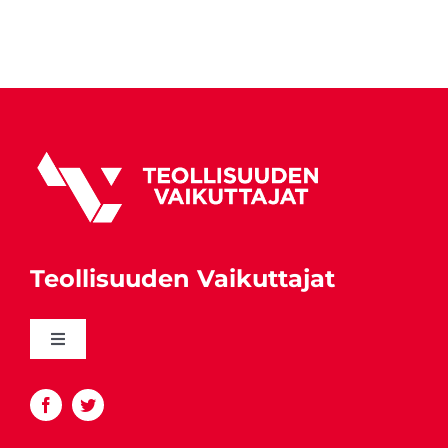
Teollisuuden Vaikuttajat
Toggle
Navigation
Katso yhteystiedot