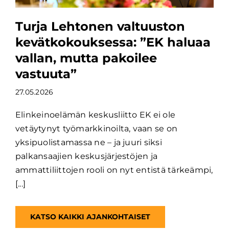
Turja Lehtonen valtuuston
kevätkokouksessa: ”EK haluaa
vallan, mutta pakoilee
vastuuta”
27.05.2026
Elinkeinoelämän keskusliitto EK ei ole
vetäytynyt työmarkkinoilta, vaan se on
yksipuolistamassa ne – ja juuri siksi
palkansaajien keskusjärjestöjen ja
ammattiliittojen rooli on nyt entistä tärkeämpi,
[...]
KATSO KAIKKI AJANKOHTAISET