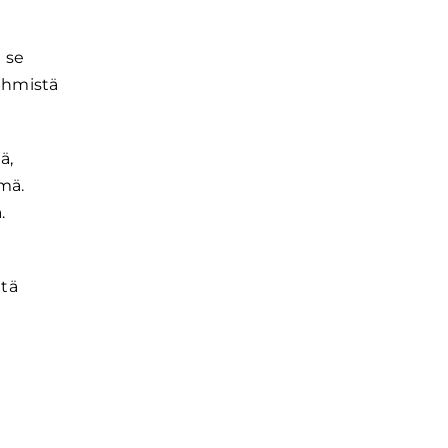
 se
 ihmistä
ä,
mä.
.
itä