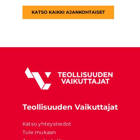
KATSO KAIKKI AJANKOHTAISET
Teollisuuden Vaikuttajat
Katso yhteystiedot
Tule mukaan