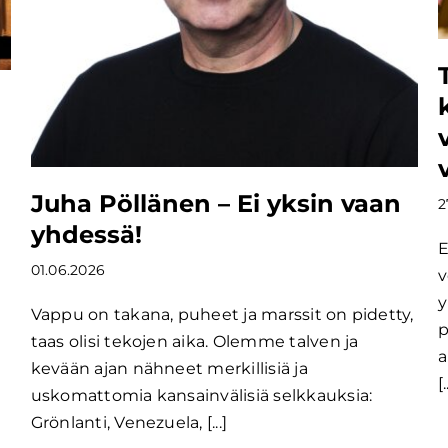
Juha Pöllänen – Ei yksin vaan
2
yhdessä!
E
01.06.2026
v
y
Vappu on takana, puheet ja marssit on pidetty,
p
taas olisi tekojen aika. Olemme talven ja
a
kevään ajan nähneet merkillisiä ja
[.
uskomattomia kansainvälisiä selkkauksia:
Grönlanti, Venezuela, [...]