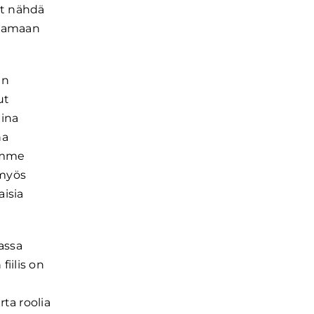
at nähdä
stamaan
en
ut
aina
na
lemme
 myös
isia
eassa
iilis on
ta roolia