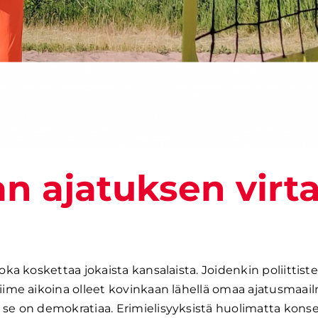
n ajatuksen virt
oka koskettaa jokaista kansalaista. Joidenkin poliittist
viime aikoina olleet kovinkaan lähellä omaa ajatusmaai
a se on demokratiaa. Erimielisyyksistä huolimatta kons