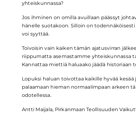
yhteiskunnassa?
Jos ihminen on omilla avuillaan päässyt joht
hänelle suotakoon. Silloin on todennäköisesti
voi syyttää.
Toivoisin vain kaiken tämän ajatusvirran jälk
riippumatta asemastamme yhteiskunnassa tai t
Kannattaa miettiä haluaako jäädä historiaan 
Lopuksi haluan toivottaa kaikille hyvää kesä
palaamaan hieman normaalimpaan arkeen tämä
odotellessa.
Antti Maijala, Pirkanmaan Teollisuuden Vaiku