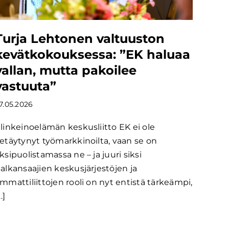
Turja Lehtonen valtuuston
kevätkokouksessa: ”EK haluaa
vallan, mutta pakoilee
vastuuta”
7.05.2026
linkeinoelämän keskusliitto EK ei ole
etäytynyt työmarkkinoilta, vaan se on
ksipuolistamassa ne – ja juuri siksi
alkansaajien keskusjärjestöjen ja
mmattiliittojen rooli on nyt entistä tärkeämpi,
..]