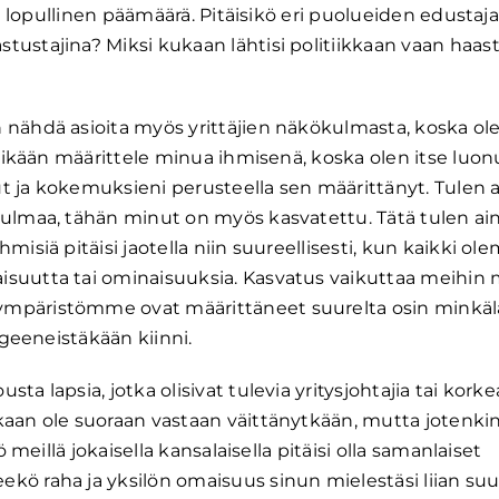
en lopullinen päämäärä. Pitäisikö eri puolueiden edustaj
tustajina? Miksi kukaan lähtisi politiikkaan vaan haa
 nähdä asioita myös yrittäjien näkökulmasta, koska ol
ltikään määrittele minua ihmisenä, koska olen itse luon
t ja kokemuksieni perusteella sen määrittänyt. Tulen 
kulmaa, tähän minut on myös kasvatettu. Tätä tulen ai
misiä pitäisi jaotella niin suureellisesti, kun kaikki o
isuutta tai ominaisuuksia. Kasvatus vaikuttaa meihin
ympäristömme ovat määrittäneet suurelta osin minkäla
 geeneistäkään kiinni.
a lapsia, jotka olisivat tulevia yritysjohtajia tai kork
aan ole suoraan vastaan väittänytkään, mutta jotenkin f
 meillä jokaisella kansalaisella pitäisi olla samanlaiset
ö raha ja yksilön omaisuus sinun mielestäsi liian suur