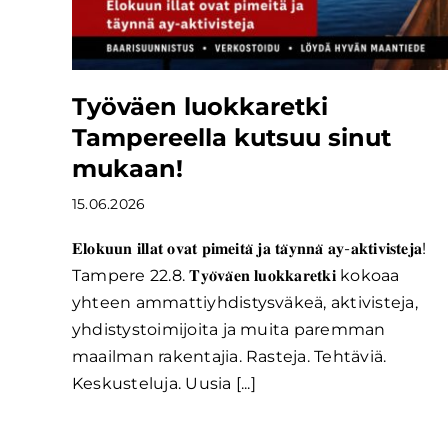
Työväen luokkaretki
Tampereella kutsuu sinut
mukaan!
15.06.2026
𝐄𝐥𝐨𝐤𝐮𝐮𝐧 𝐢𝐥𝐥𝐚𝐭 𝐨𝐯𝐚𝐭 𝐩𝐢𝐦𝐞𝐢𝐭𝐚̈ 𝐣𝐚 𝐭𝐚̈𝐲𝐧𝐧𝐚̈ 𝐚𝐲-𝐚𝐤𝐭𝐢𝐯𝐢𝐬𝐭𝐞𝐣𝐚!
Tampere 22.8. 𝐓𝐲𝐨̈𝐯𝐚̈𝐞𝐧 𝐥𝐮𝐨𝐤𝐤𝐚𝐫𝐞𝐭𝐤𝐢 kokoaa
yhteen ammattiyhdistysväkeä, aktivisteja,
yhdistystoimijoita ja muita paremman
maailman rakentajia. Rasteja. Tehtäviä.
Keskusteluja. Uusia [...]