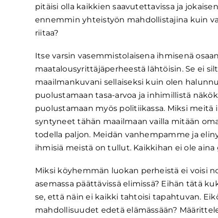
pitäisi olla kaikkien saavutettavissa ja jokais
ennemmin yhteistyön mahdollistajina kuin vas
riitaa?
Itse varsin vasemmistolaisena ihmisenä osaan
maatalousyrittäjäperheestä lähtöisin. Se ei si
maailmankuvani sellaiseksi kuin olen halunnu
puolustamaan tasa-arvoa ja inhimillistä näkö
puolustamaan myös politiikassa. Miksi meitä ih
syntyneet tähän maailmaan vailla mitään oma
todella paljon. Meidän vanhempamme ja elin
ihmisiä meistä on tullut. Kaikkihan ei ole aina
Miksi köyhemmän luokan perheistä ei voisi noust
asemassa päättävissä elimissä? Eihän tätä kuk
se, että näin ei kaikki tahtoisi tapahtuvan. Eikö
mahdollisuudet edetä elämässään? Määritteleek