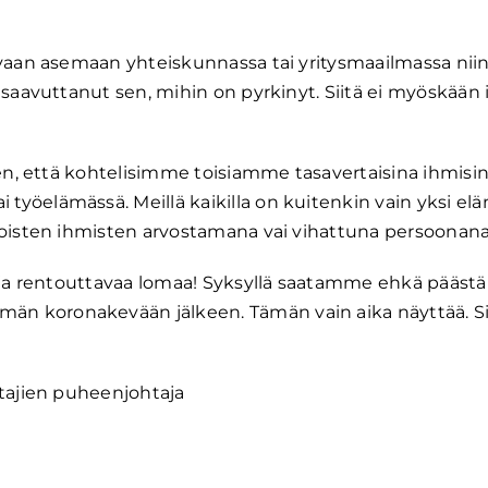
avaan asemaan yhteiskunnassa tai yritysmaailmassa niin
 saavuttanut sen, mihin on pyrkinyt. Siitä ei myöskään
een, että kohtelisimme toisiamme tasavertaisina ihmisin
yöelämässä. Meillä kaikilla on kuitenkin vain yksi elä
toisten ihmisten arvostamana vai vihattuna persoonana
ä ja rentouttavaa lomaa! Syksyllä saatamme ehkä päästä
n koronakevään jälkeen. Tämän vain aika näyttää. S
ttajien puheenjohtaja