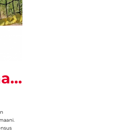
aa…
en
lmaani.
ensus