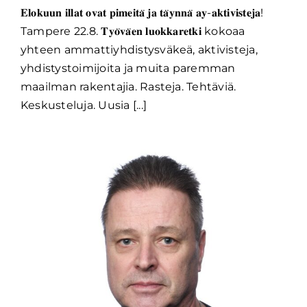
𝐄𝐥𝐨𝐤𝐮𝐮𝐧 𝐢𝐥𝐥𝐚𝐭 𝐨𝐯𝐚𝐭 𝐩𝐢𝐦𝐞𝐢𝐭𝐚̈ 𝐣𝐚 𝐭𝐚̈𝐲𝐧𝐧𝐚̈ 𝐚𝐲-𝐚𝐤𝐭𝐢𝐯𝐢𝐬𝐭𝐞𝐣𝐚!
Tampere 22.8. 𝐓𝐲𝐨̈𝐯𝐚̈𝐞𝐧 𝐥𝐮𝐨𝐤𝐤𝐚𝐫𝐞𝐭𝐤𝐢 kokoaa
yhteen ammattiyhdistysväkeä, aktivisteja,
yhdistystoimijoita ja muita paremman
maailman rakentajia. Rasteja. Tehtäviä.
Keskusteluja. Uusia [...]