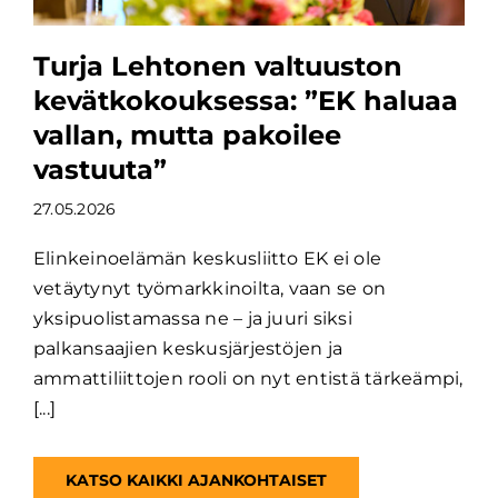
Turja Lehtonen valtuuston
kevätkokouksessa: ”EK haluaa
vallan, mutta pakoilee
vastuuta”
27.05.2026
Elinkeinoelämän keskusliitto EK ei ole
vetäytynyt työmarkkinoilta, vaan se on
yksipuolistamassa ne – ja juuri siksi
palkansaajien keskusjärjestöjen ja
ammattiliittojen rooli on nyt entistä tärkeämpi,
[...]
KATSO KAIKKI AJANKOHTAISET