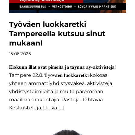
Työväen luokkaretki
Tampereella kutsuu sinut
mukaan!
15.06.2026
𝐄𝐥𝐨𝐤𝐮𝐮𝐧 𝐢𝐥𝐥𝐚𝐭 𝐨𝐯𝐚𝐭 𝐩𝐢𝐦𝐞𝐢𝐭𝐚̈ 𝐣𝐚 𝐭𝐚̈𝐲𝐧𝐧𝐚̈ 𝐚𝐲-𝐚𝐤𝐭𝐢𝐯𝐢𝐬𝐭𝐞𝐣𝐚!
Tampere 22.8. 𝐓𝐲𝐨̈𝐯𝐚̈𝐞𝐧 𝐥𝐮𝐨𝐤𝐤𝐚𝐫𝐞𝐭𝐤𝐢 kokoaa
yhteen ammattiyhdistysväkeä, aktivisteja,
yhdistystoimijoita ja muita paremman
maailman rakentajia. Rasteja. Tehtäviä.
Keskusteluja. Uusia [...]