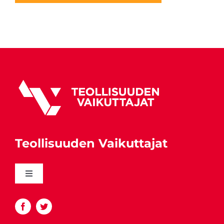
Teollisuuden Vaikuttajat
Toggle
Navigation
Katso yhteystiedot