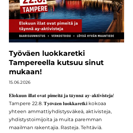
Työväen luokkaretki
Tampereella kutsuu sinut
mukaan!
15.06.2026
𝐄𝐥𝐨𝐤𝐮𝐮𝐧 𝐢𝐥𝐥𝐚𝐭 𝐨𝐯𝐚𝐭 𝐩𝐢𝐦𝐞𝐢𝐭𝐚̈ 𝐣𝐚 𝐭𝐚̈𝐲𝐧𝐧𝐚̈ 𝐚𝐲-𝐚𝐤𝐭𝐢𝐯𝐢𝐬𝐭𝐞𝐣𝐚!
Tampere 22.8. 𝐓𝐲𝐨̈𝐯𝐚̈𝐞𝐧 𝐥𝐮𝐨𝐤𝐤𝐚𝐫𝐞𝐭𝐤𝐢 kokoaa
yhteen ammattiyhdistysväkeä, aktivisteja,
yhdistystoimijoita ja muita paremman
maailman rakentajia. Rasteja. Tehtäviä.