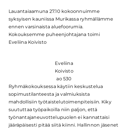
Lauantaiaamuna 27.10 kokoonnuimme
syksyisen kauniissa Murikassa ryhmällämme
ennen varsinaista aluefoorumia.
Kokouksemme puheenjohtajana toimi
Eveliina Koivisto
Eveliina
Koivisto
ao 530
Ryhmäkokouksessa käytiin keskustelua
sopimustilanteesta ja valmiuksista
mahdollisiin työtaistelutoimenpiteisiin. Kiky
suututtaa työpaikoilla niin paljon, että
työnantajaneuvottelupuolen ei kannattaisi
jääräpäisesti pitää siitä kiinni. Hallinnon jäsenet