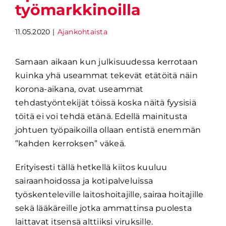
työmarkkinoilla
11.05.2020
|
Ajankohtaista
Samaan aikaan kun julkisuudessa kerrotaan
kuinka yhä useammat tekevät etätöitä näin
korona-aikana, ovat useammat
tehdastyöntekijät töissä koska näitä fyysisiä
töitä ei voi tehdä etänä. Edellä mainitusta
johtuen työpaikoilla ollaan entistä enemmän
”kahden kerroksen” väkeä.
Erityisesti tällä hetkellä kiitos kuuluu
sairaanhoidossa ja kotipalveluissa
työskenteleville laitoshoitajille, sairaa hoitajille
sekä lääkäreille jotka ammattinsa puolesta
laittavat itsensä alttiiksi viruksille.