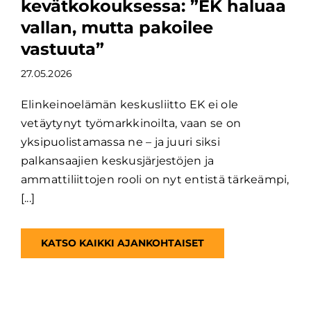
kevätkokouksessa: ”EK haluaa
vallan, mutta pakoilee
vastuuta”
27.05.2026
Elinkeinoelämän keskusliitto EK ei ole
vetäytynyt työmarkkinoilta, vaan se on
yksipuolistamassa ne – ja juuri siksi
palkansaajien keskusjärjestöjen ja
ammattiliittojen rooli on nyt entistä tärkeämpi,
[...]
KATSO KAIKKI AJANKOHTAISET