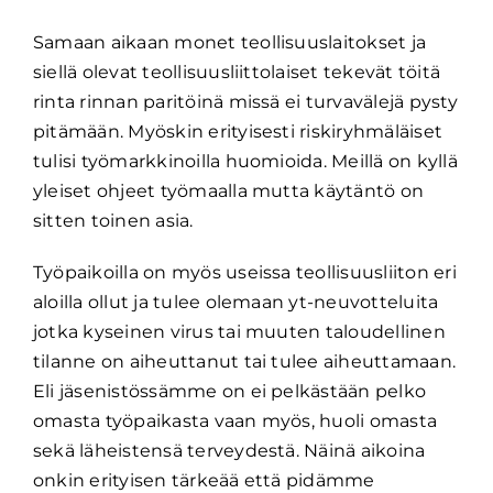
Samaan aikaan monet teollisuuslaitokset ja
siellä olevat teollisuusliittolaiset tekevät töitä
rinta rinnan paritöinä missä ei turvavälejä pysty
pitämään. Myöskin erityisesti riskiryhmäläiset
tulisi työmarkkinoilla huomioida. Meillä on kyllä
yleiset ohjeet työmaalla mutta käytäntö on
sitten toinen asia.
Työpaikoilla on myös useissa teollisuusliiton eri
aloilla ollut ja tulee olemaan yt-neuvotteluita
jotka kyseinen virus tai muuten taloudellinen
tilanne on aiheuttanut tai tulee aiheuttamaan.
Eli jäsenistössämme on ei pelkästään pelko
omasta työpaikasta vaan myös, huoli omasta
sekä läheistensä terveydestä. Näinä aikoina
onkin erityisen tärkeää että pidämme