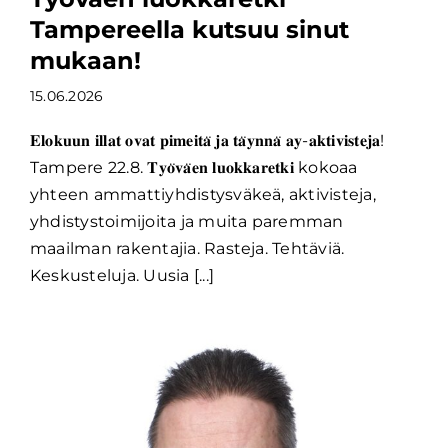
Tampereella kutsuu sinut
mukaan!
15.06.2026
𝐄𝐥𝐨𝐤𝐮𝐮𝐧 𝐢𝐥𝐥𝐚𝐭 𝐨𝐯𝐚𝐭 𝐩𝐢𝐦𝐞𝐢𝐭𝐚̈ 𝐣𝐚 𝐭𝐚̈𝐲𝐧𝐧𝐚̈ 𝐚𝐲-𝐚𝐤𝐭𝐢𝐯𝐢𝐬𝐭𝐞𝐣𝐚!
Tampere 22.8. 𝐓𝐲𝐨̈𝐯𝐚̈𝐞𝐧 𝐥𝐮𝐨𝐤𝐤𝐚𝐫𝐞𝐭𝐤𝐢 kokoaa
yhteen ammattiyhdistysväkeä, aktivisteja,
yhdistystoimijoita ja muita paremman
maailman rakentajia. Rasteja. Tehtäviä.
Keskusteluja. Uusia [...]