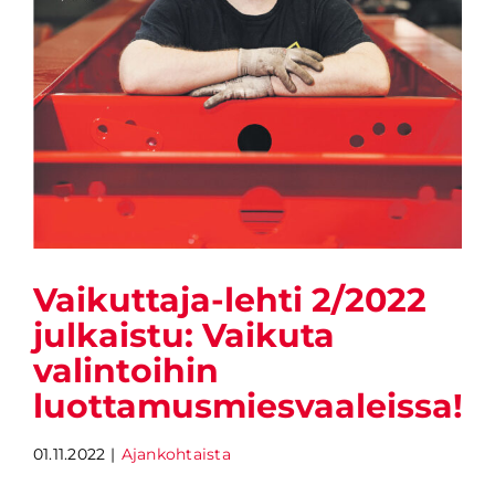
Vaikuttaja-lehti 2/2022
julkaistu: Vaikuta
valintoihin
luottamusmiesvaaleissa!
01.11.2022
|
Ajankohtaista