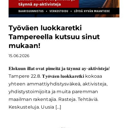
Työväen luokkaretki
Tampereella kutsuu sinut
mukaan!
15.06.2026
𝐄𝐥𝐨𝐤𝐮𝐮𝐧 𝐢𝐥𝐥𝐚𝐭 𝐨𝐯𝐚𝐭 𝐩𝐢𝐦𝐞𝐢𝐭𝐚̈ 𝐣𝐚 𝐭𝐚̈𝐲𝐧𝐧𝐚̈ 𝐚𝐲-𝐚𝐤𝐭𝐢𝐯𝐢𝐬𝐭𝐞𝐣𝐚!
Tampere 22.8. 𝐓𝐲𝐨̈𝐯𝐚̈𝐞𝐧 𝐥𝐮𝐨𝐤𝐤𝐚𝐫𝐞𝐭𝐤𝐢 kokoaa
yhteen ammattiyhdistysväkeä, aktivisteja,
yhdistystoimijoita ja muita paremman
maailman rakentajia. Rasteja. Tehtäviä.
Keskusteluja. Uusia [...]