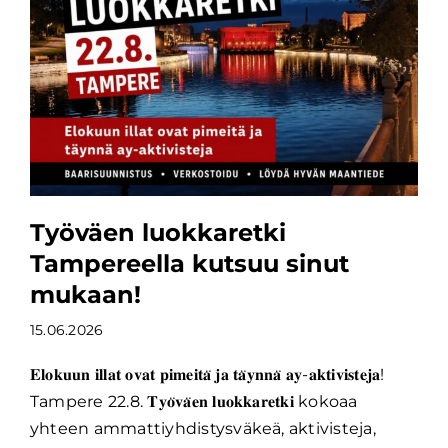
Työväen luokkaretki
Tampereella kutsuu sinut
mukaan!
15.06.2026
𝐄𝐥𝐨𝐤𝐮𝐮𝐧 𝐢𝐥𝐥𝐚𝐭 𝐨𝐯𝐚𝐭 𝐩𝐢𝐦𝐞𝐢𝐭𝐚̈ 𝐣𝐚 𝐭𝐚̈𝐲𝐧𝐧𝐚̈ 𝐚𝐲-𝐚𝐤𝐭𝐢𝐯𝐢𝐬𝐭𝐞𝐣𝐚!
Tampere 22.8. 𝐓𝐲𝐨̈𝐯𝐚̈𝐞𝐧 𝐥𝐮𝐨𝐤𝐤𝐚𝐫𝐞𝐭𝐤𝐢 kokoaa
yhteen ammattiyhdistysväkeä, aktivisteja,