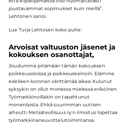
että kilpailijamaissa olisi huomattavasti
joustavammat sopimukset kuin meillä”,
Lehtonen sanoi.
Lue Turja Lehtosen koko puhe:
Arvoisat valtuuston jäsenet ja
kokouksen osanottajat,
Joudumme pitämään tämän kokouksen
poikkeusoloissa ja poikkeuskeinoin. Elämme
edelleen koronan värittämää aikaa. Kulunut
syksykin on ollut monessa mielessä erikoinen.
Työmarkkinoillakin on tapahtunut
monenlaista. Ehkä suurimman uutisen
aiheutti Metsäteollisuus ry:n ilmoitus lopettaa
työmarkkinaneuvottelutoimintansa.