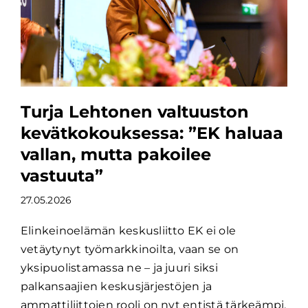
Turja Lehtonen valtuuston
kevätkokouksessa: ”EK haluaa
vallan, mutta pakoilee
vastuuta”
27.05.2026
Elinkeinoelämän keskusliitto EK ei ole
vetäytynyt työmarkkinoilta, vaan se on
yksipuolistamassa ne – ja juuri siksi
palkansaajien keskusjärjestöjen ja
ammattiliittojen rooli on nyt entistä tärkeämpi,