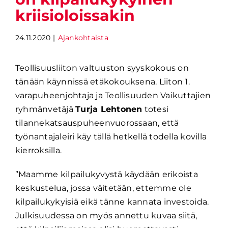
kriisioloissakin
24.11.2020
|
Ajankohtaista
Teollisuusliiton valtuuston syyskokous on
tänään käynnissä etäkokouksena. Liiton 1.
varapuheenjohtaja ja Teollisuuden Vaikuttajien
ryhmänvetäjä
Turja Lehtonen
totesi
tilannekatsauspuheenvuorossaan, että
työnantajaleiri käy tällä hetkellä todella kovilla
kierroksilla.
”Maamme kilpailukyvystä käydään erikoista
keskustelua, jossa väitetään, ettemme ole
kilpailukykyisiä eikä tänne kannata investoida.
Julkisuudessa on myös annettu kuvaa siitä,