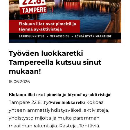
Työväen luokkaretki
Tampereella kutsuu sinut
mukaan!
15.06.2026
𝐄𝐥𝐨𝐤𝐮𝐮𝐧 𝐢𝐥𝐥𝐚𝐭 𝐨𝐯𝐚𝐭 𝐩𝐢𝐦𝐞𝐢𝐭𝐚̈ 𝐣𝐚 𝐭𝐚̈𝐲𝐧𝐧𝐚̈ 𝐚𝐲-𝐚𝐤𝐭𝐢𝐯𝐢𝐬𝐭𝐞𝐣𝐚!
Tampere 22.8. 𝐓𝐲𝐨̈𝐯𝐚̈𝐞𝐧 𝐥𝐮𝐨𝐤𝐤𝐚𝐫𝐞𝐭𝐤𝐢 kokoaa
yhteen ammattiyhdistysväkeä, aktivisteja,
yhdistystoimijoita ja muita paremman
maailman rakentajia. Rasteja. Tehtäviä.