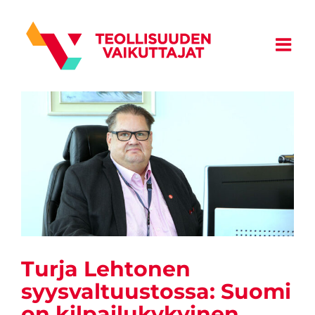
Skip
to
content
Turja Lehtonen
syysvaltuustossa: Suomi
on kilpailukykyinen