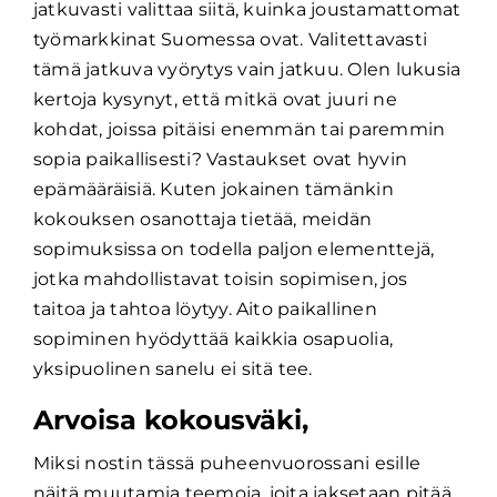
jatkuvasti valittaa siitä, kuinka joustamattomat
työmarkkinat Suomessa ovat. Valitettavasti
tämä jatkuva vyörytys vain jatkuu. Olen lukusia
kertoja kysynyt, että mitkä ovat juuri ne
kohdat, joissa pitäisi enemmän tai paremmin
sopia paikallisesti? Vastaukset ovat hyvin
epämääräisiä. Kuten jokainen tämänkin
kokouksen osanottaja tietää, meidän
sopimuksissa on todella paljon elementtejä,
jotka mahdollistavat toisin sopimisen, jos
taitoa ja tahtoa löytyy. Aito paikallinen
sopiminen hyödyttää kaikkia osapuolia,
yksipuolinen sanelu ei sitä tee.
Arvoisa kokousväki,
Miksi nostin tässä puheenvuorossani esille
näitä muutamia teemoja, joita jaksetaan pitää