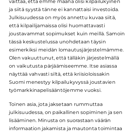
väittää, että emme maana olisi kilpailukyinen
ja siitä syystä tänne ei kannattaisi investoida.
Julkisuudessa on myös annettu kuvaa siitä,
että kilpailijamaissa olisi huomattavasti
joustavammat sopimukset kuin meillä. Samoin
tässä keskustelussa unohdetaan täysin
esimerkiksi meidän lomautusjärjestelmämme.
Olen vakuuttunut, että tälläkin järjestelmällä
on vaikutusta pärjäämiseemme. Itse asiassa
näyttää vahvasti siltä, että kriisioloissakin
Suomi menestyy kilpailukyvyssä joustavien
työmarkkinapelisääntöjemme vuoksi.
Toinen asia, jota jaksetaan rummuttaa
julkisuudessa, on paikallinen sopiminen ja sen
lisääminen. Minusta on suorastaan väärän
informaation jakamista ja mautonta toimintaa