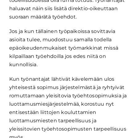
todellisuudessa olla ruma totuus. Työnantajat
haluavat näin siis lisätä direktio-oikeuttaan
suoraan määrätä työehdot.
Jos ja kun tällainen työpaikoissa sovittavia
asioita tulee, muodostuu samalla todella
epäoikeudenmukaiset työmarkkinat missä
kilpaillaan työehdoilla jos edes niitä on
kunnollisia.
Kun työnantajat lähtivät kävelemään ulos
yhteisestä sopimus järjestelmästä ja ryhtyivät
romuttamaan yleisitovia työehtosopimuksia ja
luottamusmiesjärjestelmää, korostuu nyt
entisestään liittojen kouluttamien
luottamusmiesten tarpeellisuus ja
yleissitovien työehtosopimusten tarpeellisuus
myös.