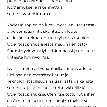
purkamaan yli vuosisadan aikana
luottamukselle rakennettua
sopimusyhteiskuntaa.
Yhdessä sopien on luotu työtä, on luotu tasa-
arvoisempaa yhteiskuntaa, on luotu
eläkejärjestelmä, on luotu yhdessä sopien
työehtosopimusjärjestelmä, on kehitetty
Suomi hyvinvointiyhteiskunnaksi ja on luotu
yhteistä hyvinvointia.
Nyt on mennyt työnantajilla ahneus edelle.
Mekaaninen metsäteollisuus ja
Teknologiateollisuus haluaa lisätä paikallista
sopimista ja työpaikoille tehtäviä erillisiä
työehtosopimuksia. Olen itse tottunut siihen
että monien kauniiden sanojen taakse voi