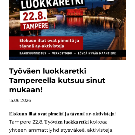
Työväen luokkaretki
Tampereella kutsuu sinut
mukaan!
15.06.2026
𝐄𝐥𝐨𝐤𝐮𝐮𝐧 𝐢𝐥𝐥𝐚𝐭 𝐨𝐯𝐚𝐭 𝐩𝐢𝐦𝐞𝐢𝐭𝐚̈ 𝐣𝐚 𝐭𝐚̈𝐲𝐧𝐧𝐚̈ 𝐚𝐲-𝐚𝐤𝐭𝐢𝐯𝐢𝐬𝐭𝐞𝐣𝐚!
Tampere 22.8. 𝐓𝐲𝐨̈𝐯𝐚̈𝐞𝐧 𝐥𝐮𝐨𝐤𝐤𝐚𝐫𝐞𝐭𝐤𝐢 kokoaa
yhteen ammattiyhdistysväkeä, aktivisteja,