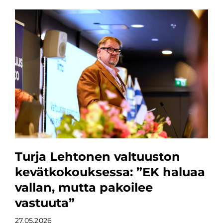
Turja Lehtonen valtuuston
kevätkokouksessa: ”EK haluaa
vallan, mutta pakoilee
vastuuta”
27.05.2026