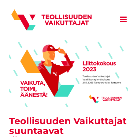
Skip
to
content
Teollisuuden Vaikuttajat
suuntaavat