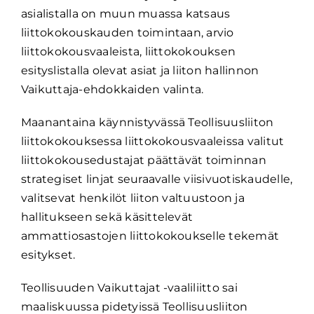
asialistalla on muun muassa katsaus
liittokokouskauden toimintaan, arvio
liittokokousvaaleista, liittokokouksen
esityslistalla olevat asiat ja liiton hallinnon
Vaikuttaja-ehdokkaiden valinta.
Maanantaina käynnistyvässä Teollisuusliiton
liittokokouksessa liittokokousvaaleissa valitut
liittokokousedustajat päättävät toiminnan
strategiset linjat seuraavalle viisivuotiskaudelle,
valitsevat henkilöt liiton valtuustoon ja
hallitukseen sekä käsittelevät
ammattiosastojen liittokokoukselle tekemät
esitykset.
Teollisuuden Vaikuttajat -vaaliliitto sai
maaliskuussa pidetyissä Teollisuusliiton