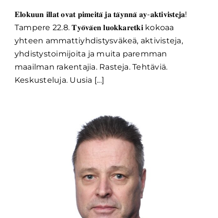
𝐄𝐥𝐨𝐤𝐮𝐮𝐧 𝐢𝐥𝐥𝐚𝐭 𝐨𝐯𝐚𝐭 𝐩𝐢𝐦𝐞𝐢𝐭𝐚̈ 𝐣𝐚 𝐭𝐚̈𝐲𝐧𝐧𝐚̈ 𝐚𝐲-𝐚𝐤𝐭𝐢𝐯𝐢𝐬𝐭𝐞𝐣𝐚!
Tampere 22.8. 𝐓𝐲𝐨̈𝐯𝐚̈𝐞𝐧 𝐥𝐮𝐨𝐤𝐤𝐚𝐫𝐞𝐭𝐤𝐢 kokoaa
yhteen ammattiyhdistysväkeä, aktivisteja,
yhdistystoimijoita ja muita paremman
maailman rakentajia. Rasteja. Tehtäviä.
Keskusteluja. Uusia [...]