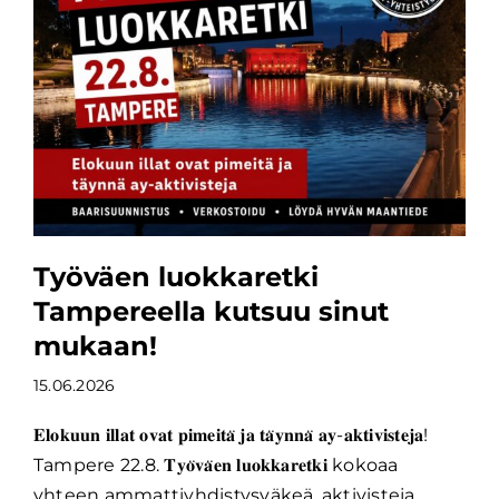
Työväen luokkaretki
Tampereella kutsuu sinut
mukaan!
15.06.2026
𝐄𝐥𝐨𝐤𝐮𝐮𝐧 𝐢𝐥𝐥𝐚𝐭 𝐨𝐯𝐚𝐭 𝐩𝐢𝐦𝐞𝐢𝐭𝐚̈ 𝐣𝐚 𝐭𝐚̈𝐲𝐧𝐧𝐚̈ 𝐚𝐲-𝐚𝐤𝐭𝐢𝐯𝐢𝐬𝐭𝐞𝐣𝐚!
Tampere 22.8. 𝐓𝐲𝐨̈𝐯𝐚̈𝐞𝐧 𝐥𝐮𝐨𝐤𝐤𝐚𝐫𝐞𝐭𝐤𝐢 kokoaa
yhteen ammattiyhdistysväkeä, aktivisteja,