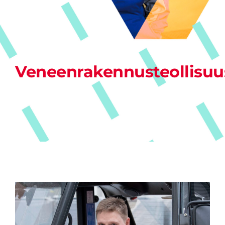
Veneenrakennusteollisuu