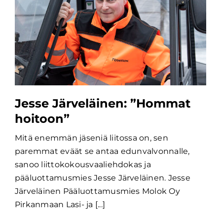
Jesse Järveläinen: ”Hommat
hoitoon”
Mitä enemmän jäseniä liitossa on, sen
paremmat eväät se antaa edunvalvonnalle,
sanoo liittokokousvaaliehdokas ja
pääluottamusmies Jesse Järveläinen. Jesse
Järveläinen Pääluottamusmies Molok Oy
Pirkanmaan Lasi- ja [...]