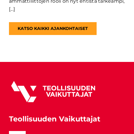
ammattiliittojen rooli on nyt entistä tärkeämpi,
[...]
KATSO KAIKKI AJANKOHTAISET
Teollisuuden Vaikuttajat