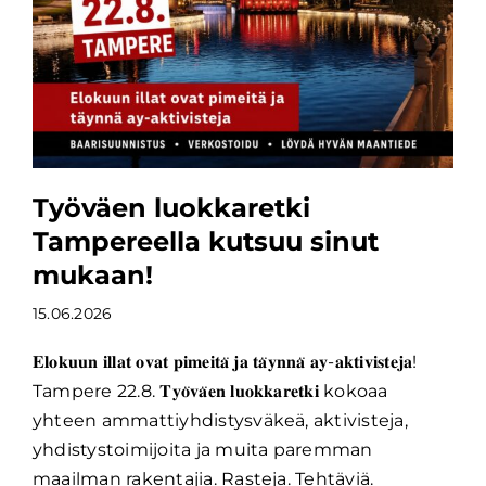
Työväen luokkaretki
Tampereella kutsuu sinut
mukaan!
15.06.2026
𝐄𝐥𝐨𝐤𝐮𝐮𝐧 𝐢𝐥𝐥𝐚𝐭 𝐨𝐯𝐚𝐭 𝐩𝐢𝐦𝐞𝐢𝐭𝐚̈ 𝐣𝐚 𝐭𝐚̈𝐲𝐧𝐧𝐚̈ 𝐚𝐲-𝐚𝐤𝐭𝐢𝐯𝐢𝐬𝐭𝐞𝐣𝐚!
Tampere 22.8. 𝐓𝐲𝐨̈𝐯𝐚̈𝐞𝐧 𝐥𝐮𝐨𝐤𝐤𝐚𝐫𝐞𝐭𝐤𝐢 kokoaa
yhteen ammattiyhdistysväkeä, aktivisteja,
yhdistystoimijoita ja muita paremman
maailman rakentajia. Rasteja. Tehtäviä.