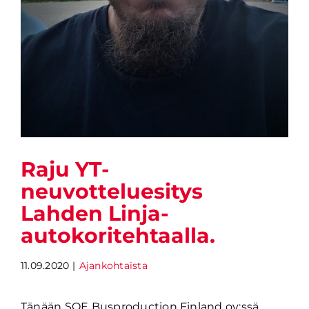
Raju YT-
neuvotteluesitys
Lahden Linja-
autokoritehtaalla.
11.09.2020
|
Ajankohtaista
Tänään SOE Busproduction Finland oy:ssä