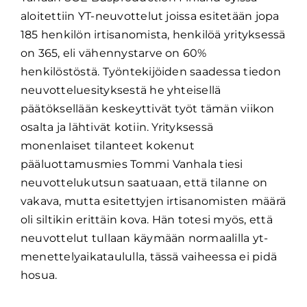
aloitettiin YT-neuvottelut joissa esitetään jopa
185 henkilön irtisanomista, henkilöä yrityksessä
on 365, eli vähennystarve on 60%
henkilöstöstä. Työntekijöiden saadessa tiedon
neuvotteluesityksestä he yhteisellä
päätöksellään keskeyttivät työt tämän viikon
osalta ja lähtivät kotiin. Yrityksessä
monenlaiset tilanteet kokenut
pääluottamusmies Tommi Vanhala tiesi
neuvottelukutsun saatuaan, että tilanne on
vakava, mutta esitettyjen irtisanomisten määrä
oli siltikin erittäin kova. Hän totesi myös, että
neuvottelut tullaan käymään normaalilla yt-
menettelyaikataululla, tässä vaiheessa ei pidä
hosua.