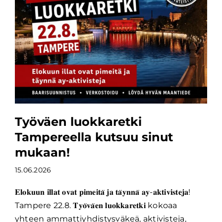
Työväen luokkaretki
Tampereella kutsuu sinut
mukaan!
15.06.2026
𝐄𝐥𝐨𝐤𝐮𝐮𝐧 𝐢𝐥𝐥𝐚𝐭 𝐨𝐯𝐚𝐭 𝐩𝐢𝐦𝐞𝐢𝐭𝐚̈ 𝐣𝐚 𝐭𝐚̈𝐲𝐧𝐧𝐚̈ 𝐚𝐲-𝐚𝐤𝐭𝐢𝐯𝐢𝐬𝐭𝐞𝐣𝐚!
Tampere 22.8. 𝐓𝐲𝐨̈𝐯𝐚̈𝐞𝐧 𝐥𝐮𝐨𝐤𝐤𝐚𝐫𝐞𝐭𝐤𝐢 kokoaa
yhteen ammattiyhdistysväkeä, aktivisteja,