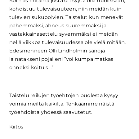
Kolmas rintama josta on syytä olla huolissaan,
kohdistuu tulevaisuuteen, niin meidän kuin
tulevien sukupolvien. Taistelut kun menevät
pahemmaksi, ahneus suuremmaksi ja
vastakkainasettelu syvemmäksi ei meidän
neljä viikkoa tulevaisuudessa ole vielä mitään.
Edesmenneen Olli Lindholmin sanoja
lainatakseni pojalleni ”voi kumpa matkas
onneksi koituis…”
Taistelu reilujen työehtojen puolesta kysyy
voimia meiltä kaikilta. Tehkäämme näistä
työehdoista yhdessä saavutetut.
Kiitos