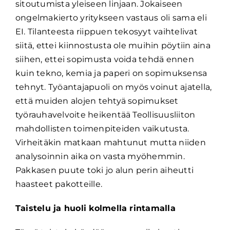
sitoutumista yleiseen linjaan. Jokaiseen
ongelmakierto yritykseen vastaus oli sama eli
EI. Tilanteesta riippuen tekosyyt vaihtelivat
siitä, ettei kiinnostusta ole muihin pöytiin aina
siihen, ettei sopimusta voida tehdä ennen
kuin tekno, kemia ja paperi on sopimuksensa
tehnyt. Työantajapuoli on myös voinut ajatella,
että muiden alojen tehtyä sopimukset
työrauhavelvoite heikentää Teollisuusliiton
mahdollisten toimenpiteiden vaikutusta.
Virheitäkin matkaan mahtunut mutta niiden
analysoinnin aika on vasta myöhemmin.
Pakkasen puute toki jo alun perin aiheutti
haasteet pakotteille.
Taistelu ja huoli kolmella rintamalla