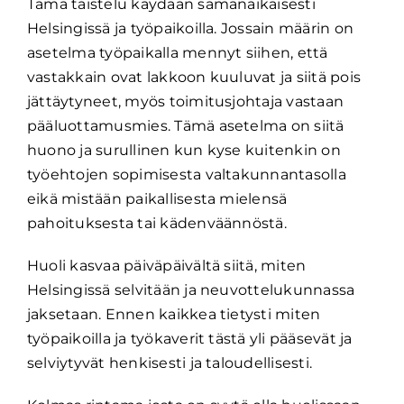
Tämä taistelu käydään samanaikaisesti
Helsingissä ja työpaikoilla. Jossain määrin on
asetelma työpaikalla mennyt siihen, että
vastakkain ovat lakkoon kuuluvat ja siitä pois
jättäytyneet, myös toimitusjohtaja vastaan
pääluottamusmies. Tämä asetelma on siitä
huono ja surullinen kun kyse kuitenkin on
työehtojen sopimisesta valtakunnantasolla
eikä mistään paikallisesta mielensä
pahoituksesta tai kädenväännöstä.
Huoli kasvaa päiväpäivältä siitä, miten
Helsingissä selvitään ja neuvottelukunnassa
jaksetaan. Ennen kaikkea tietysti miten
työpaikoilla ja työkaverit tästä yli pääsevät ja
selviytyvät henkisesti ja taloudellisesti.