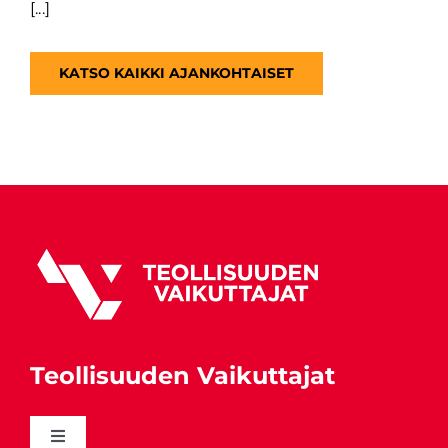
[...]
KATSO KAIKKI AJANKOHTAISET
Teollisuuden Vaikuttajat
Toggle