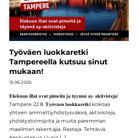
Työväen luokkaretki
Tampereella kutsuu sinut
mukaan!
15.06.2026
𝐄𝐥𝐨𝐤𝐮𝐮𝐧 𝐢𝐥𝐥𝐚𝐭 𝐨𝐯𝐚𝐭 𝐩𝐢𝐦𝐞𝐢𝐭𝐚̈ 𝐣𝐚 𝐭𝐚̈𝐲𝐧𝐧𝐚̈ 𝐚𝐲-𝐚𝐤𝐭𝐢𝐯𝐢𝐬𝐭𝐞𝐣𝐚!
Tampere 22.8. 𝐓𝐲𝐨̈𝐯𝐚̈𝐞𝐧 𝐥𝐮𝐨𝐤𝐤𝐚𝐫𝐞𝐭𝐤𝐢 kokoaa
yhteen ammattiyhdistysväkeä, aktivisteja,
yhdistystoimijoita ja muita paremman
maailman rakentajia. Rasteja. Tehtäviä.
Keskusteluja. Uusia [...]