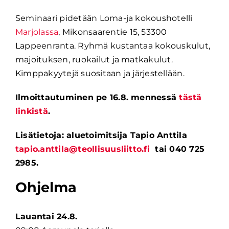
Seminaari pidetään
Loma-ja
kokoushotelli
Marjolassa
,
Mikonsaarentie
15, 53300
Lappeenranta
.
Ryhmä kustantaa kokouskulut,
majoituksen, ruokailut ja matkakulut.
Kimppakyytejä suositaan ja järjestellään.
Ilmoittautuminen pe 16.8. mennessä
tästä
linkistä
.
Lisätietoja: a
luetoimitsija Tapio Anttila
tapio.anttila@teollisuusliitto.fi
tai 040 725
2985.
Ohjelma
Lauantai 24.8.