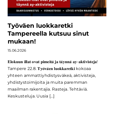
Työväen luokkaretki
Tampereella kutsuu sinut
mukaan!
15.06.2026
𝐄𝐥𝐨𝐤𝐮𝐮𝐧 𝐢𝐥𝐥𝐚𝐭 𝐨𝐯𝐚𝐭 𝐩𝐢𝐦𝐞𝐢𝐭𝐚̈ 𝐣𝐚 𝐭𝐚̈𝐲𝐧𝐧𝐚̈ 𝐚𝐲-𝐚𝐤𝐭𝐢𝐯𝐢𝐬𝐭𝐞𝐣𝐚!
Tampere 22.8. 𝐓𝐲𝐨̈𝐯𝐚̈𝐞𝐧 𝐥𝐮𝐨𝐤𝐤𝐚𝐫𝐞𝐭𝐤𝐢 kokoaa
yhteen ammattiyhdistysväkeä, aktivisteja,
yhdistystoimijoita ja muita paremman
maailman rakentajia. Rasteja. Tehtäviä.
Keskusteluja. Uusia [...]