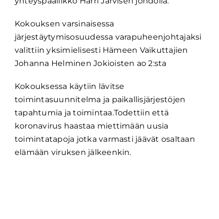
yhteyspäällikkö Harri Järvisen johdolla.
Kokouksen varsinaisessa
järjestäytymisosuudessa varapuheenjohtajaksi
valittiin yksimielisesti Hämeen Vaikuttajien
Johanna Helminen Jokioisten ao 2:sta
Kokouksessa käytiin lävitse
toimintasuunnitelma ja paikallisjärjestöjen
tapahtumia ja toimintaa.Todettiin että
koronavirus haastaa miettimään uusia
toimintatapoja jotka varmasti jäävät osaltaan
elämään viruksen jälkeenkin.