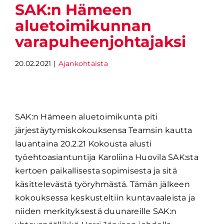
SAK:n Hämeen
aluetoimikunnan
varapuheenjohtajaksi
20.02.2021
|
Ajankohtaista
SAK:n Hämeen aluetoimikunta piti
järjestäytymiskokouksensa Teamsin kautta
lauantaina 20.2.21 Kokousta alusti
työehtoasiantuntija Karoliina Huovila SAK:sta
kertoen paikallisesta sopimisesta ja sitä
käsittelevästä työryhmästä. Tämän jälkeen
kokouksessa keskusteltiin kuntavaaleista ja
niiden merkityksestä duunareille SAK:n