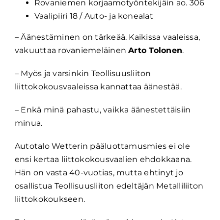
Rovaniemen korjaamotyöntekijäin ao. 306
Vaalipiiri 18 / Auto- ja konealat
– Äänestäminen on tärkeää. Kaikissa vaaleissa,
vakuuttaa rovaniemeläinen
Arto Tolonen
.
– Myös ja varsinkin Teollisuusliiton
liittokokousvaaleissa kannattaa äänestää.
– Enkä minä pahastu, vaikka äänestettäisiin
minua.
Autotalo Wetterin pääluottamusmies ei ole
ensi kertaa liittokokousvaalien ehdokkaana.
Hän on vasta 40-vuotias, mutta ehtinyt jo
osallistua Teollisuusliiton edeltäjän Metalliliiton
liittokokoukseen.