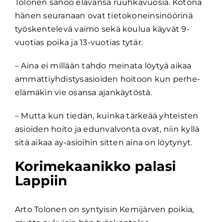
Tolonen sanoo elävänsä ruuhkavuosia. Kotona
hänen seuranaan ovat tietokoneinsinöörinä
työskentelevä vaimo sekä koulua käyvät 9-
vuotias poika ja 13-vuotias tytär.
– Aina ei millään tahdo meinata löytyä aikaa
ammattiyhdistysasioiden hoitoon kun perhe-
elämäkin vie osansa ajankäytöstä.
– Mutta kun tiedän, kuinka tärkeää yhteisten
asioiden hoito ja edunvalvonta ovat, niin kyllä
sitä aikaa ay-asioihin sitten aina on löytynyt.
Korimekaanikko palasi
Lappiin
Arto Tolonen on syntyisin Kemijärven poikia,