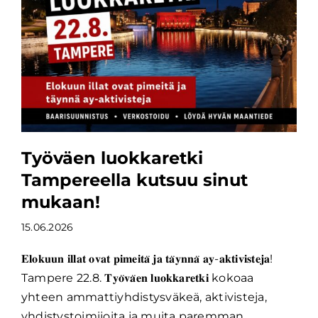
Työväen luokkaretki
Tampereella kutsuu sinut
mukaan!
15.06.2026
𝐄𝐥𝐨𝐤𝐮𝐮𝐧 𝐢𝐥𝐥𝐚𝐭 𝐨𝐯𝐚𝐭 𝐩𝐢𝐦𝐞𝐢𝐭𝐚̈ 𝐣𝐚 𝐭𝐚̈𝐲𝐧𝐧𝐚̈ 𝐚𝐲-𝐚𝐤𝐭𝐢𝐯𝐢𝐬𝐭𝐞𝐣𝐚!
Tampere 22.8. 𝐓𝐲𝐨̈𝐯𝐚̈𝐞𝐧 𝐥𝐮𝐨𝐤𝐤𝐚𝐫𝐞𝐭𝐤𝐢 kokoaa
yhteen ammattiyhdistysväkeä, aktivisteja,
yhdistystoimijoita ja muita paremman