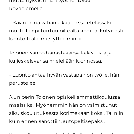
mutta nykyisin hän työskentelee
Rovaniemellä.
– Kävin minä vähän aikaa töissä etelässäkin,
mutta Lappi tuntuu oikealta kodilta. Erityisesti
luonto täällä miellyttää minua.
Tolonen sanoo harrastavansa kalastusta ja
kuljeskelevansa mielellään luonnossa.
– Luonto antaa hyvän vastapainon työlle, hän
perustelee.
Alun perin Tolonen opiskeli ammattikoulussa
maalariksi. Myöhemmin hän on valmistunut
aikuiskoulutuksesta korimekaanikoksi. Tai niin
kuin ennen sanottiin, autopeltisepäksi.