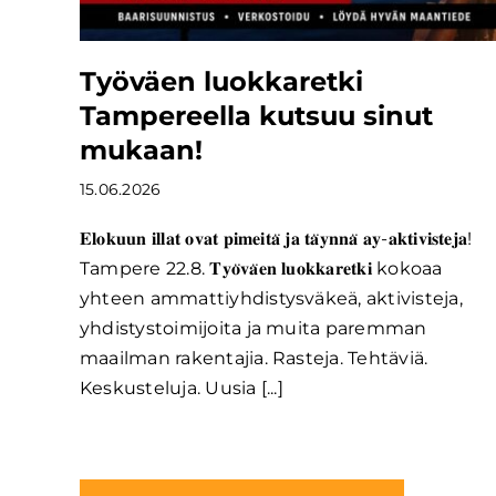
Työväen luokkaretki
Tampereella kutsuu sinut
mukaan!
15.06.2026
𝐄𝐥𝐨𝐤𝐮𝐮𝐧 𝐢𝐥𝐥𝐚𝐭 𝐨𝐯𝐚𝐭 𝐩𝐢𝐦𝐞𝐢𝐭𝐚̈ 𝐣𝐚 𝐭𝐚̈𝐲𝐧𝐧𝐚̈ 𝐚𝐲-𝐚𝐤𝐭𝐢𝐯𝐢𝐬𝐭𝐞𝐣𝐚!
Tampere 22.8. 𝐓𝐲𝐨̈𝐯𝐚̈𝐞𝐧 𝐥𝐮𝐨𝐤𝐤𝐚𝐫𝐞𝐭𝐤𝐢 kokoaa
yhteen ammattiyhdistysväkeä, aktivisteja,
yhdistystoimijoita ja muita paremman
maailman rakentajia. Rasteja. Tehtäviä.
Keskusteluja. Uusia [...]