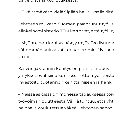
palveluista ja koulutuksesta.
– Eikä tämäkään vielä Sipilän hallitukselle ri
Lehtosen mukaan Suomen parantunut työllisyys
elinkeinoministeriö TEM kertoivat, että työllis
– Myönteinen kehitys näkyy myös Teollisuude
vähemmän kuin vuotta aikaisemmin. Nyt on oik
vaatii.
Kasvun ja viennin kehitys on pitkälti riippuva
yritykset ovat siinä kunnossa, että myönteist
investoitu tuotannon kehittämiseen ja henki
– Näissä asioissa on monessa tapauksessa toiv
työvoiman puutteesta. Välillä tuntuu, että yhteis
halpaa ja koulutettua väkeä, Lehtonen sanoo.