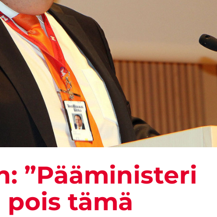
n: ”Pääministeri
ä pois tämä