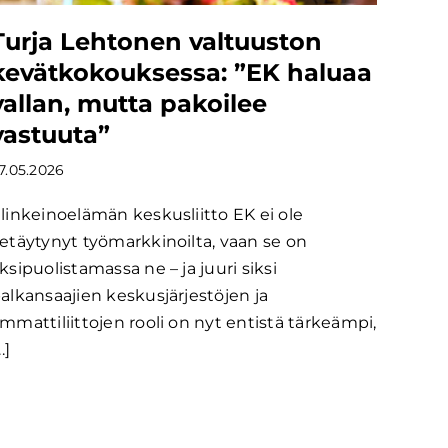
Turja Lehtonen valtuuston
kevätkokouksessa: ”EK haluaa
vallan, mutta pakoilee
vastuuta”
7.05.2026
linkeinoelämän keskusliitto EK ei ole
etäytynyt työmarkkinoilta, vaan se on
ksipuolistamassa ne – ja juuri siksi
alkansaajien keskusjärjestöjen ja
mmattiliittojen rooli on nyt entistä tärkeämpi,
..]