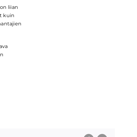
on liian
t kuin
nantajien
tava
an