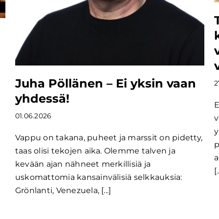
Juha Pöllänen – Ei yksin vaan
2
yhdessä!
E
01.06.2026
v
y
Vappu on takana, puheet ja marssit on pidetty,
p
taas olisi tekojen aika. Olemme talven ja
a
kevään ajan nähneet merkillisiä ja
[.
uskomattomia kansainvälisiä selkkauksia:
Grönlanti, Venezuela, [...]