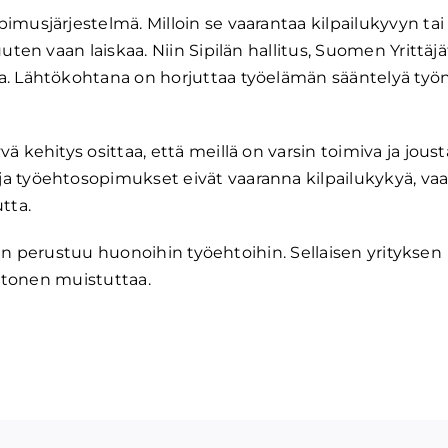
musjärjestelmä. Milloin se vaarantaa kilpailukyvyn tai 
uten vaan laiskaa. Niin Sipilän hallitus, Suomen Yrittäjä
a. Lähtökohtana on horjuttaa työelämän sääntelyä työ
ä kehitys osittaa, että meillä on varsin toimiva ja jous
a työehtosopimukset eivät vaaranna kilpailukykyä, va
tta.
staan perustuu huonoihin työehtoihin. Sellaisen yrityksen
ehtonen muistuttaa.