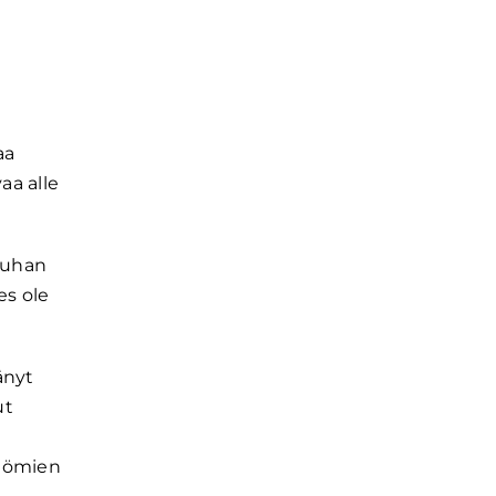
aa
aa alle
rauhan
es ole
änyt
ut
ttömien