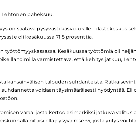
itä, Lehtonen paheksuu.
 on saatava pysyvästi kasvu-uralle. Tilastokeskus sek
yysaste oli kesäkuussa 71,8 prosenttia.
n työttömyyskassassa. Kesäkuussa työttömiä oli neljä
eilla toimilla varmistettava, että kehitys jatkuu, Leh
ista kansainvälisen talouden suhdanteista. Ratkaisevint
ä suhdannetta voidaan täysimääräisesti hyödyntää. Eli o
löstöön.
omisen varaa, josta kertoo esimerkiksi jatkuva valitus
kunnalla pitäisi olla pysyvä reservi, josta yritys voi til