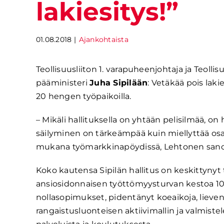
lakiesitys!”
01.08.2018
|
Ajankohtaista
Teollisuusliiton 1. varapuheenjohtaja ja Teol
pääministeri
Juha Sipilään
: Vetäkää pois laki
20 hengen työpaikoilla.
– Mikäli hallituksella on yhtään pelisilmää, 
säilyminen on tärkeämpää kuin miellyttää osaa 
mukana työmarkkinapöydissä, Lehtonen sano
Koko kautensa Sipilän hallitus on keskittynyt t
ansiosidonnaisen työttömyysturvan kestoa 100 p
nollasopimukset, pidentänyt koeaikoja, lievent
rangaistusluonteisen aktiivimallin ja valmiste