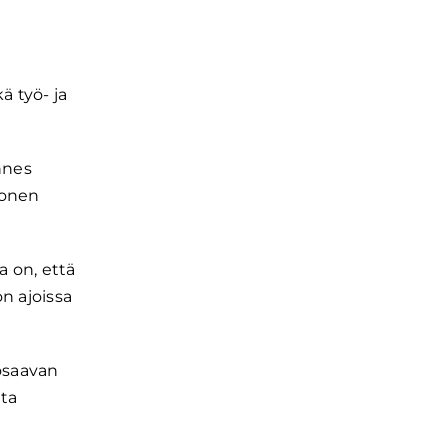
ä työ- ja
nnes
tonen
a on, että
n ajoissa
 osaavan
ata