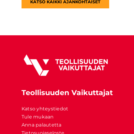
KATSO KAIKKI AJANKOHTAISET
Teollisuuden Vaikuttajat
Katso yhteystiedot
Tule mukaan
Anna palautetta
Tietosuojaseloste