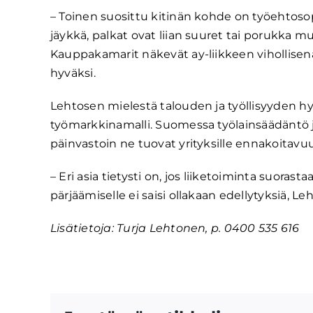
– Toinen suosittu kitinän kohde on työehtosopi
jäykkä, palkat ovat liian suuret tai porukka mu
Kauppakamarit näkevät ay-liikkeen vihollisen
hyväksi.
Lehtosen mielestä talouden ja työllisyyden hyv
työmarkkinamalli. Suomessa työlainsäädäntö j
päinvastoin ne tuovat yrityksille ennakoitavuu
– Eri asia tietysti on, jos liiketoiminta suora
pärjäämiselle ei saisi ollakaan edellytyksiä, L
Lisätietoja: Turja Lehtonen, p. 0400 535 616