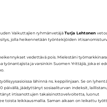
lisuuden Vaikuttajien ryhmänvetäjä
Turja Lehtonen
veto
esitys, jolla heikennetään työntekijöiden irtisanomisturv
on heikennykset vedettävä pois. Mielestäni työmarkkina
työnantajista ja varsinkin Suomen Yrittäjiä, joka ei ed
o.
yöllisyysasioissa lähinnä ns. keppilinjaan. Se on lyhent
äivällä, jäädyttänyt sosiaaliturvan indeksit, laillistan
änyt irtisanottujen takaisinottovelvoitetta, luonut
lee toista leikkausmallia. Saman aikaan on leikattu työ