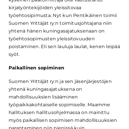
kirjatyöntekijöiden yleissitovaa
työehtosipimusta. Nyt kun Pentikäinen toimii
Suomen Yrittäjät ry:n toimitusjohtajana niin
yhtenä hänen kuningasajatuksenaan on
työehtosopimusten yleissitovuuden
poistaminen. Eli sen lauluja laulat, kenen leipää
syöt.
Paikallinen sopiminen
Suomen Yrittäjät ry:n ja sen jäsenjärjestöjen
yhtenä kuningasajatuksena on
mahdollisuuksien lisääminen
työpaikkakohtaiselle sopimiselle. Maamme
hallituksen hallitusohjelmassa on mainittu
myös paikallisen sopimisen mahdollisuuksien
parantaminen niin pienissä kuin