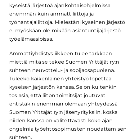
kyseistä järjestöä ajankohtaisohjelmissa
enemmän kuin ammattiliittoja ja
työnantajaliittoja. Mielestäni kyseinen järjestö
ei myöskään ole mikään asiantuntijajärjestö
työelämäasioissa.
Ammattiyhdistysliikkeen tulee tarkkaan
miettiä mitä se tekee Suomen Yrittäjät ry:n
suhteen neuvottelu- ja sopijaosapuolena.
Tuleeko kaikenlainen yhteistyö lopettaa
kyseisen järjestön kanssa. Se on kuitenkin
tosiasia, että liiton toimitsijat joutuvat
entistäkin enemmän olemaan yhteydessä
Suomen Yrittäjät ry:n jäsenyrityksiin, koska
niiden kanssa on valitettavasti koko ajan
ongelmia työehtosopimusten noudattamisen
suhteen.