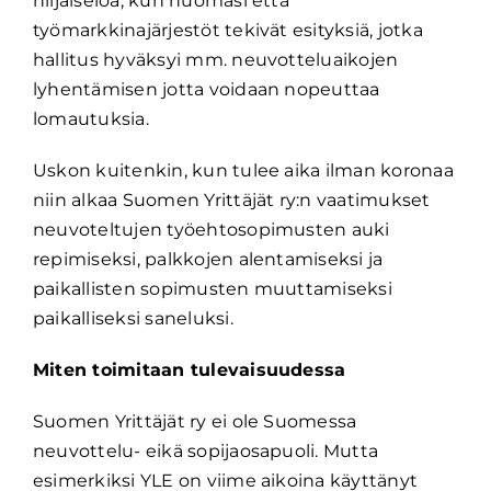
hiljaiseloa, kun huomasi että
työmarkkinajärjestöt tekivät esityksiä, jotka
hallitus hyväksyi mm. neuvotteluaikojen
lyhentämisen jotta voidaan nopeuttaa
lomautuksia.
Uskon kuitenkin, kun tulee aika ilman koronaa
niin alkaa Suomen Yrittäjät ry:n vaatimukset
neuvoteltujen työehtosopimusten auki
repimiseksi, palkkojen alentamiseksi ja
paikallisten sopimusten muuttamiseksi
paikalliseksi saneluksi.
Miten toimitaan tulevaisuudessa
Suomen Yrittäjät ry ei ole Suomessa
neuvottelu- eikä sopijaosapuoli. Mutta
esimerkiksi YLE on viime aikoina käyttänyt