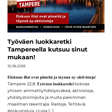
Työväen luokkaretki
Tampereella kutsuu sinut
mukaan!
15.06.2026
𝐄𝐥𝐨𝐤𝐮𝐮𝐧 𝐢𝐥𝐥𝐚𝐭 𝐨𝐯𝐚𝐭 𝐩𝐢𝐦𝐞𝐢𝐭𝐚̈ 𝐣𝐚 𝐭𝐚̈𝐲𝐧𝐧𝐚̈ 𝐚𝐲-𝐚𝐤𝐭𝐢𝐯𝐢𝐬𝐭𝐞𝐣𝐚!
Tampere 22.8. 𝐓𝐲𝐨̈𝐯𝐚̈𝐞𝐧 𝐥𝐮𝐨𝐤𝐤𝐚𝐫𝐞𝐭𝐤𝐢 kokoaa
yhteen ammattiyhdistysväkeä, aktivisteja,
yhdistystoimijoita ja muita paremman
maailman rakentajia. Rasteja. Tehtäviä.
Keskusteluja. Uusia [...]