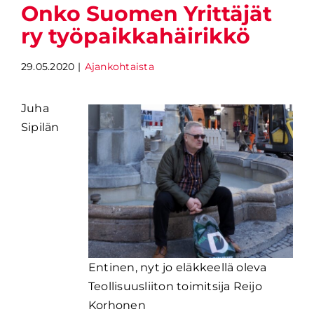
Onko Suomen Yrittäjät
ry työpaikkahäirikkö
29.05.2020
|
Ajankohtaista
Juha
Sipilän
Entinen, nyt jo eläkkeellä oleva
Teollisuusliiton toimitsija Reijo
Korhonen