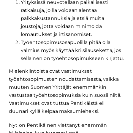
Yrityksissä neuvotellaan paikallisesti
ratkaisuja, joilla voidaan alentaa
palkkakustannuksia ja etsiä muita
joustoja, jotta voidaan minimoida
lomautukset ja irtisanomiset.
Työehtosopimusosapuolilla pitää olla
valmius myös käyttää kriisilauseketta, jos
sellainen on työehtosopimukseen kirjattu.
Mielenkiintoista ovat vaatimukset
työehtosopimusten noudattamisesta, vaikka
muuten Suomen Yrittäjät enemmänkin
vastustaa työehtosopimuksia kuin suosii niitä.
Vaatimukset ovat tuttua Pentikäistä eli
duunari kyllä kelpaa maksumieheksi.
Nyt on Pentikäinen viettänyt enemmän