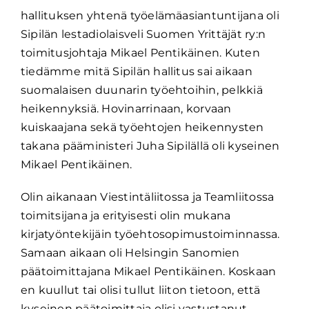
hallituksen yhtenä työelämäasiantuntijana oli
Sipilän lestadiolaisveli Suomen Yrittäjät ry:n
toimitusjohtaja Mikael Pentikäinen. Kuten
tiedämme mitä Sipilän hallitus sai aikaan
suomalaisen duunarin työehtoihin, pelkkiä
heikennyksiä. Hovinarrinaan, korvaan
kuiskaajana sekä työehtojen heikennysten
takana pääministeri Juha Sipilällä oli kyseinen
Mikael Pentikäinen.
Olin aikanaan Viestintäliitossa ja Teamliitossa
toimitsijana ja erityisesti olin mukana
kirjatyöntekijäin työehtosopimustoiminnassa.
Samaan aikaan oli Helsingin Sanomien
päätoimittajana Mikael Pentikäinen. Koskaan
en kuullut tai olisi tullut liiton tietoon, että
kyseinen päätoimittaja olisi vastustanut