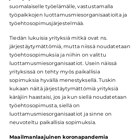
suomalaiselle työelämälle, vastustamalla
työpaikkojen luottamusmiesorganisaatioita ja
työehtosopimusjärjestelmää.
Tiedän lukuisia yrityksiä mitkä ovat ns.
järjestäytymättömiä, mutta niissä noudatetaan
työehtosopimuksia ja niihin on valittu
luottamusmiesorganisaatiot. Usein näissä
yrityksissä on tehty myös paikallisia
sopimuksia hyvällä menestyksellä. Tuskin
kukaan näitä järjestäytymättömiä yrityksiä
käräjiin haastaisi, jos ja kun siellä noudatetaan
työehtosopimusta, siellä on
luottamusmiesorganisaatiot ja sinne on
neuvoteltu paikallisia sopimuksia.
Maailmanlaajuinen koronapandemia