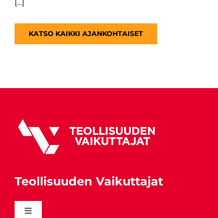
[...]
KATSO KAIKKI AJANKOHTAISET
Teollisuuden Vaikuttajat
Toggle